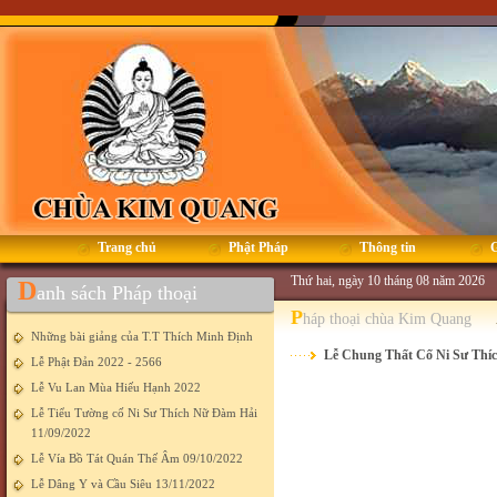
Trang chủ
Phật Pháp
Thông tin
G
Thứ hai, ngày 10 tháng 08 năm 2026
D
anh sách Pháp thoại
P
háp thoại chùa Kim Quang
Những bài giảng của T.T Thích Minh Định
Lễ Chung Thất Cố Ni Sư Thí
Lễ Phật Đản 2022 - 2566
Lễ Vu Lan Mùa Hiếu Hạnh 2022
Lễ Tiểu Tường cố Ni Sư Thích Nữ Đàm Hải
11/09/2022
Lễ Vía Bồ Tát Quán Thế Âm 09/10/2022
Lễ Dâng Y và Cầu Siêu 13/11/2022