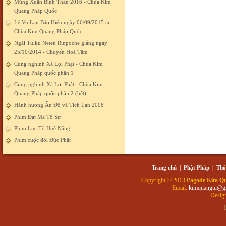
Mừng Xuân Bính Thân 2016 - Chùa Kim
Quang Pháp Quốc
Lễ Vu Lan Báo Hiếu ngày 06/09/2015 tại
Chùa Kim Quang Pháp Quốc
Ngài Tulku Neten Rinpoche giảng ngày
25/10/2014 - Chuyển Hoá Tâm
Cung nghinh Xá Lợi Phật - Chùa Kim
Quang Pháp quốc phần 1
Cung nghinh Xá Lợi Phật - Chùa Kim
Quang Pháp quốc phần 2 (hết)
Hành hương Ấn Độ và Tích Lan 2008
Phim Đạt Ma Tổ Sư
Phim Lục Tổ Huệ Năng
Phim cuộc đời Đức Phật
Trang chủ
|
Phật Pháp
|
Thô
Copyright © 2013
Pagode Kim Q
Email:
kimquangtu@g
Desig
L