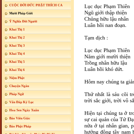
CUỘC ĐỜI ĐỨC PHẬT THÍCH CA
Lục dục Phạm Thiên
Ngũ giới thập thiện
Mười Pháp Giới
Chủng hữu lậu nhân
Ý Nghĩa Đời Người
Luân hồi nan đoạn.
Khai Thị 1
Tạm dịch :
Khai Thị 2
Khai Thị 3
Lục dục Phạm Thiên
Khai Thị 4
Năm giới mười thiện
Khai Thị 5
Trồng nhân hữu lậu
Luân hồi khó dứt.
Khai Thị 6
Niệm Phật
Hôm nay chúng ta giả
Chuyện Ngắn
Thứ nhất là sáu cõi tr
Pháp Ngữ
trời sắc giới, trời vô s
Vấn Đáp Ký Lục
Hoa Sen Ngày Xuân
Hiện tại chúng ta ở t
Báo Viên Giác
sự cai quản của Tứ Ðạ
nửa ở tại nhân gian,
Báo Phật Pháp
hướng đông tây nam b