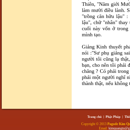
Thiên, "Năm giới Mười
làm mười điều lành. S
"trồng căn hữu lậu" :
lậu", chữ "nhân" thay
cuối này vốn ở trong
mình tạo.
Giảng Kinh thuyết phá
nói :"Sư phụ giảng sa
người tôi cũng lạ thậ
bạn, cho nên tôi phải 
chăng ? Có phải trong 
phải một người nghĩ n
thành thật, nếu không 
Trang chủ
|
Phật Pháp
|
Thô
Copyright © 2013
Pagode Kim Q
Email:
kimquangtu@g