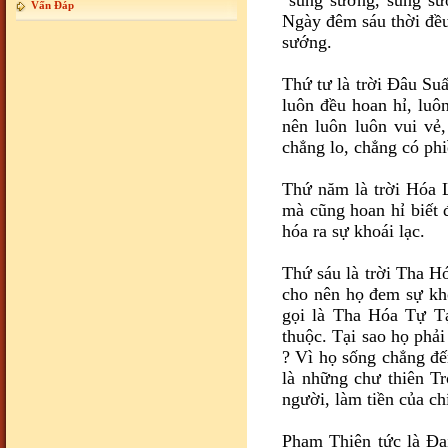
"sung sướng, sung sư
Vấn Đáp
Ngày đêm sáu thời đều
sướng.
Thứ tư là trời Ðâu Suấ
luôn đều hoan hỉ, luôn
nên luôn luôn vui vẻ,
chẳng lo, chẳng có phi
Thứ năm là trời Hóa L
mà cũng hoan hỉ biết 
hóa ra sự khoái lạc.
Thứ sáu là trời Tha H
cho nên họ đem sự kho
gọi là Tha Hóa Tự Tạ
thuộc. Tại sao họ phải
? Vì họ sống chẳng đế
là những chư thiên Tr
người, làm tiền của ch
Phạm Thiên tức là Ð