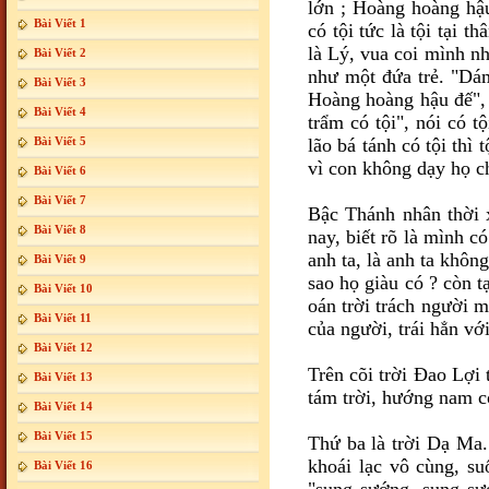
lớn ; Hoàng hoàng hậu
Bài Viết 1
có tội tức là tội tại 
là Lý, vua coi mình nh
Bài Viết 2
như một đứa trẻ. "Dá
Bài Viết 3
Hoàng hoàng hậu đế", 
Bài Viết 4
trẩm có tội", nói có t
Bài Viết 5
lão bá tánh có tội thì 
vì con không dạy họ ch
Bài Viết 6
Bài Viết 7
Bậc Thánh nhân thời x
Bài Viết 8
nay, biết rõ là mình có
anh ta, là anh ta không
Bài Viết 9
sao họ giàu có ? còn t
Bài Viết 10
oán trời trách người 
Bài Viết 11
của người, trái hẳn v
Bài Viết 12
Trên cõi trời Ðao Lợi 
Bài Viết 13
tám trời, hướng nam có
Bài Viết 14
Bài Viết 15
Thứ ba là trời Dạ Ma.
khoái lạc vô cùng, su
Bài Viết 16