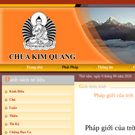
Trang chủ
Phật Pháp
Thông tin
G
Thứ năm, ngày 6 tháng 08 năm 2026
D
anh sách tư liệu
G
iới thiệu kinh
Kinh Điển
Pháp giới của trời
Chú
Luận
Thiền
Thi Kệ
Pháp giới của trờ
Chứng Đạo Ca