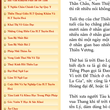
Bài Văn Khuyến Phát Bồ Đề Tâm
Thần Châu, Nam Thiệ
Ý Nghĩa Chân Chánh Của Sự Quy Y
thì rất nhiều nói khôn
Thiền Thoại Giữa H.T Quảng Khâm Và
H.T Tuyên Hoá
Tuổi thọ của chư Thiê
tuổi của họ chẳng ph
Khai Thị Về Giáo Dục
mươi năm ở nhân gian
Những Cống Hiến Của H.T Tuyên Hoá
nhiêu năm ở nhân gian
Tam Bộ Nhất Bái
năm thì một ngày một 
ở nhân gian bao nhiê
Tam Bộ Nhất Bái 2
Thiên Vương.
Pháp Nhũ Thâm Ân
Vong Linh Thai Nhi Vô Tội
Thứ hai là trời Ðao Lợ
Thuỷ Kính Hồi Thiên Lục
biết dịch ra là gì thì
Tiếng Phạn gọi là Ðao
Đại Huệ Ngữ Lục
Vì trời Ðế Thích ở c
Lâm Tế Ngữ Lục
La Gia
", tức cũng là
Cuộc Đời Và Sự Nghiệp Của H.T Tuyên
Hoàng đại đế, hoặc là
Hoá
Tâm Linh Và Khoa Học Trong Phật Pháp
Thời xưa người Tàu k
vua Thang khi tế trời 
Góc Vườn Y Học & Sức Khoẻ
tên Lý, dám dùng bò 
Ăn Chay