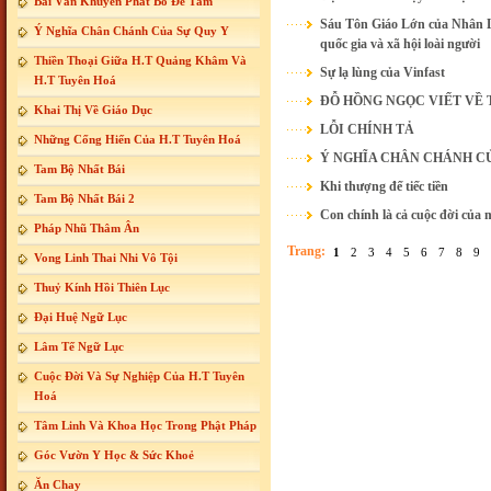
Bài Văn Khuyến Phát Bồ Đề Tâm
Sáu Tôn Giáo Lớn của Nhân L
Ý Nghĩa Chân Chánh Của Sự Quy Y
quốc gia và xã hội loài người
Thiền Thoại Giữa H.T Quảng Khâm Và
Sự lạ lùng của Vinfast
H.T Tuyên Hoá
ĐỖ HỒNG NGỌC VIẾT VỀ 
Khai Thị Về Giáo Dục
LỖI CHÍNH TẢ
Những Cống Hiến Của H.T Tuyên Hoá
Ý NGHĨA CHÂN CHÁNH C
Tam Bộ Nhất Bái
Khi thượng đế tiếc tiền
Tam Bộ Nhất Bái 2
Con chính là cả cuộc đời của 
Pháp Nhũ Thâm Ân
Trang:
1
2
3
4
5
6
7
8
9
Vong Linh Thai Nhi Vô Tội
Thuỷ Kính Hồi Thiên Lục
Đại Huệ Ngữ Lục
Lâm Tế Ngữ Lục
Cuộc Đời Và Sự Nghiệp Của H.T Tuyên
Hoá
Tâm Linh Và Khoa Học Trong Phật Pháp
Góc Vườn Y Học & Sức Khoẻ
Ăn Chay