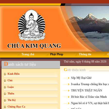
Trang chủ
Phật Pháp
Thông tin
G
Thứ năm, ngày 6 tháng 08 năm 2026
D
anh sách tư liệu
G
iới thiệu kinh
Kinh Điển
Sếp Mỹ Dại Ghê
Chú
Ivanka Trump chống lên bục n
Luận
TRUYỆN THẬT NGẮN
Thiền
Di bút Bác sĩ Trần văn Minh
Thi Kệ
Ngon bổ rẻ ở VN, sự thật hãi hù
Chứng Đạo Ca