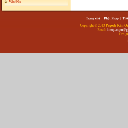
Vấn Đáp
Trang chủ
|
Phật Pháp
|
Thô
Copyright © 2013
Pagode Kim Q
Email:
kimquangtu@g
Desig
L