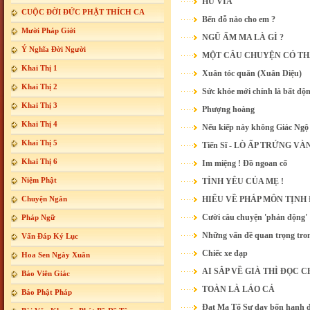
HÚ VÍA
CUỘC ĐỜI ĐỨC PHẬT THÍCH CA
Bến đỗ nào cho em ?
Mười Pháp Giới
NGŨ ẤM MA LÀ GÌ ?
Ý Nghĩa Đời Người
MỘT CÂU CHUYỆN CÓ THẬ
Khai Thị 1
Xuân tóc quăn (Xuân Diệu)
Khai Thị 2
Sức khỏe mới chính là bất độn
Khai Thị 3
Phượng hoàng
Khai Thị 4
Nếu kiếp này không Giác Ngộ 
Khai Thị 5
Tiến Sĩ - LÒ ẤP TRỨNG VÀ
Khai Thị 6
Im miệng ! Đồ ngoan cố
Niệm Phật
TÌNH YÊU CỦA MẸ !
Chuyện Ngắn
HIỂU VỀ PHÁP MÔN TỊNH
Cười câu chuyện 'phản động'
Pháp Ngữ
Những vấn đề quan trọng tron
Vấn Đáp Ký Lục
Chiếc xe đạp
Hoa Sen Ngày Xuân
AI SẮP VỀ GIÀ THÌ ĐỌC C
Báo Viên Giác
TOÀN LÀ LÁO CẢ
Báo Phật Pháp
Đạt Ma Tổ Sư dạy bốn hạnh đ