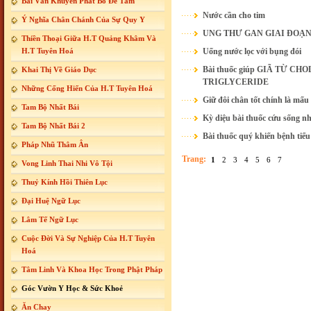
Bài Văn Khuyến Phát Bồ Đề Tâm
Nước cần cho tim
Ý Nghĩa Chân Chánh Của Sự Quy Y
UNG THƯ GAN GIAI ĐOẠN 
Thiền Thoại Giữa H.T Quảng Khâm Và
H.T Tuyên Hoá
Uống nước lọc với bụng đói
Bài thuốc giúp GIÃ TỪ 
Khai Thị Về Giáo Dục
TRIGLYCERIDE
Những Cống Hiến Của H.T Tuyên Hoá
Giữ đôi chân tốt chính là mấu
Tam Bộ Nhất Bái
Kỳ diệu bài thuốc cứu sống nh
Tam Bộ Nhất Bái 2
Bài thuốc quý khiến bệnh tiể
Pháp Nhũ Thâm Ân
Trang:
1
2
3
4
5
6
7
Vong Linh Thai Nhi Vô Tội
Thuỷ Kính Hồi Thiên Lục
Đại Huệ Ngữ Lục
Lâm Tế Ngữ Lục
Cuộc Đời Và Sự Nghiệp Của H.T Tuyên
Hoá
Tâm Linh Và Khoa Học Trong Phật Pháp
Góc Vườn Y Học & Sức Khoẻ
Ăn Chay