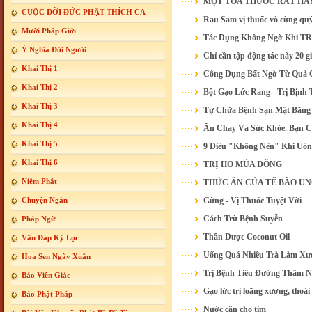
MỘT TOA THUỐC RẤT HA
CUỘC ĐỜI ĐỨC PHẬT THÍCH CA
Rau Sam vị thuốc vô cùng qu
Mười Pháp Giới
Tác Dụng Không Ngờ Khi
Ý Nghĩa Đời Người
Chỉ cần tập động tác này 20 g
Khai Thị 1
Công Dụng Bất Ngờ Từ Quả
Khai Thị 2
Bột Gạo Lức Rang - Trị Bịnh 
Khai Thị 3
Tự Chữa Bệnh Sạn Mật Bằng 
Khai Thị 4
Ăn Chay Và Sức Khỏe. Bạn C
Khai Thị 5
9 Điều "Không Nên" Khi Uố
Khai Thị 6
TRỊ HO MÙA ĐÔNG
Niệm Phật
THỨC ĂN CỦA TẾ BÀO U
Chuyện Ngắn
Gừng - Vị Thuốc Tuyệt Vời
Cách Trừ Bệnh Suyễn
Pháp Ngữ
Thần Dược Coconut Oil
Vấn Đáp Ký Lục
Uống Quá Nhiều Trà Làm Xươ
Hoa Sen Ngày Xuân
Trị Bệnh Tiểu Đường Thâm N
Báo Viên Giác
Gạo lức trị loãng xương, thoá
Báo Phật Pháp
Nước cần cho tim