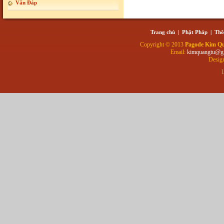
Vấn Đáp
Trang chủ
|
Phật Pháp
|
Thô
Copyright © 2013
Pagode Kim Q
Email:
kimquangtu@g
Desig
L