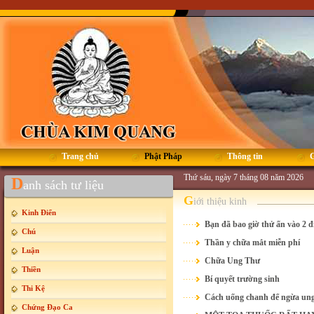
Trang chủ
Phật Pháp
Thông tin
G
Thứ sáu, ngày 7 tháng 08 năm 2026
D
anh sách tư liệu
G
iới thiệu kinh
Kinh Điển
Bạn đã bao giờ thử ấn vào 2 đ
Chú
Thần y chữa mắt miễn phí
Luận
Chữa Ung Thư
Thiền
Bí quyết trường sinh
Thi Kệ
Cách uống chanh để ngừa ung
Chứng Đạo Ca