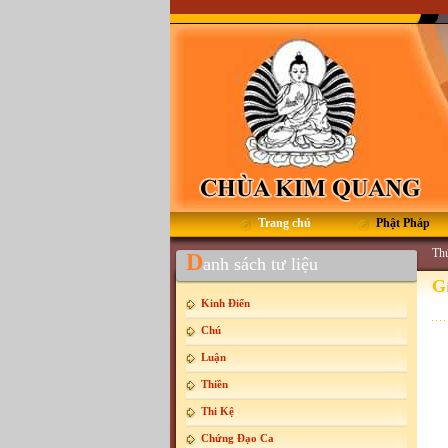
Trang chủ
Phật Pháp
Thứ
D
anh sách tư liệu
G
Kinh Điển
Chú
Luận
Thiền
Thi Kệ
Chứng Đạo Ca