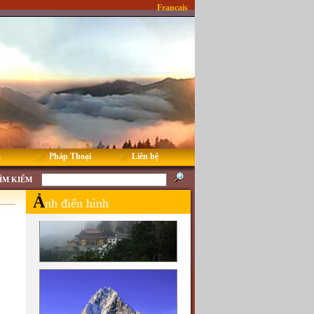
Francais
m
Pháp Thoại
Liên hệ
ÌM KIẾM
Ả
nh điển hình