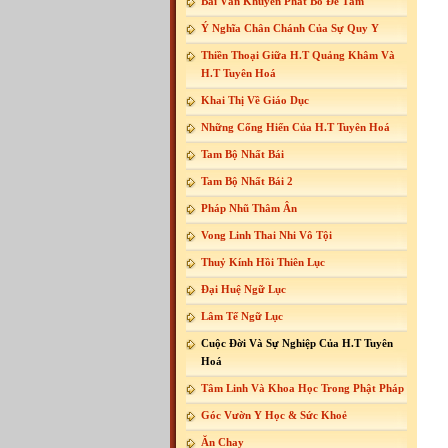
Bài Văn Khuyến Phát Bồ Đề Tâm
Ý Nghĩa Chân Chánh Của Sự Quy Y
Thiền Thoại Giữa H.T Quảng Khâm Và
H.T Tuyên Hoá
Khai Thị Về Giáo Dục
Những Cống Hiến Của H.T Tuyên Hoá
Tam Bộ Nhất Bái
Tam Bộ Nhất Bái 2
Pháp Nhũ Thâm Ân
Vong Linh Thai Nhi Vô Tội
Thuỷ Kính Hồi Thiên Lục
Đại Huệ Ngữ Lục
Lâm Tế Ngữ Lục
Cuộc Đời Và Sự Nghiệp Của H.T Tuyên
Hoá
Tâm Linh Và Khoa Học Trong Phật Pháp
Góc Vườn Y Học & Sức Khoẻ
Ăn Chay