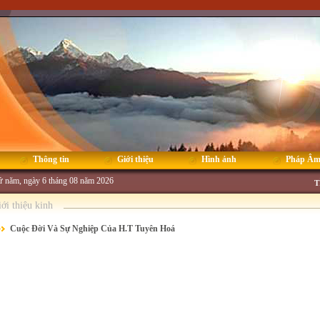
Thông tin
Giới thiệu
Hình ảnh
Pháp Â
 năm, ngày 6 tháng 08 năm 2026
T
iới thiệu kinh
Cuộc Đời Và Sự Nghiệp Của H.T Tuyên Hoá