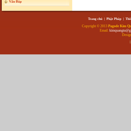
Vấn Đáp
Trang chủ
|
Phật Pháp
|
Thô
Copyright © 2013
Pagode Kim Q
Email:
kimquangtu@g
Desig
L