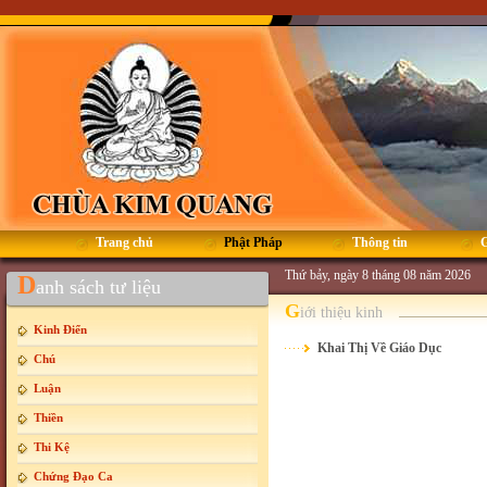
Trang chủ
Phật Pháp
Thông tin
G
Thứ bảy, ngày 8 tháng 08 năm 2026
D
anh sách tư liệu
G
iới thiệu kinh
Kinh Điển
Khai Thị Về Giáo Dục
Chú
Luận
Thiền
Thi Kệ
Chứng Đạo Ca