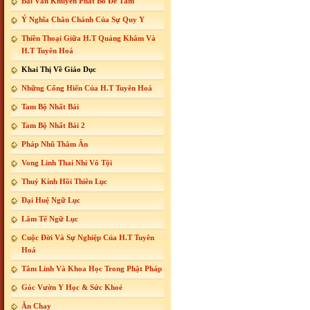
Bài Văn Khuyến Phát Bồ Đề Tâm
Ý Nghĩa Chân Chánh Của Sự Quy Y
Thiền Thoại Giữa H.T Quảng Khâm Và
H.T Tuyên Hoá
Khai Thị Về Giáo Dục
Những Cống Hiến Của H.T Tuyên Hoá
Tam Bộ Nhất Bái
Tam Bộ Nhất Bái 2
Pháp Nhũ Thâm Ân
Vong Linh Thai Nhi Vô Tội
Thuỷ Kính Hồi Thiên Lục
Đại Huệ Ngữ Lục
Lâm Tế Ngữ Lục
Cuộc Đời Và Sự Nghiệp Của H.T Tuyên
Hoá
Tâm Linh Và Khoa Học Trong Phật Pháp
Góc Vườn Y Học & Sức Khoẻ
Ăn Chay