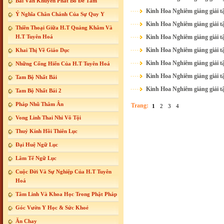
Bài Văn Khuyến Phát Bồ Đề Tâm
Kinh Hoa Nghiêm giảng giải t
Ý Nghĩa Chân Chánh Của Sự Quy Y
Kinh Hoa Nghiêm giảng giải t
Thiền Thoại Giữa H.T Quảng Khâm Và
H.T Tuyên Hoá
Kinh Hoa Nghiêm giảng giải t
Kinh Hoa Nghiêm giảng giải t
Khai Thị Về Giáo Dục
Kinh Hoa Nghiêm giảng giải t
Những Cống Hiến Của H.T Tuyên Hoá
Kinh Hoa Nghiêm giảng giải t
Tam Bộ Nhất Bái
Kinh Hoa Nghiêm giảng giải t
Tam Bộ Nhất Bái 2
Pháp Nhũ Thâm Ân
Trang:
1
2
3
4
Vong Linh Thai Nhi Vô Tội
Thuỷ Kính Hồi Thiên Lục
Đại Huệ Ngữ Lục
Lâm Tế Ngữ Lục
Cuộc Đời Và Sự Nghiệp Của H.T Tuyên
Hoá
Tâm Linh Và Khoa Học Trong Phật Pháp
Góc Vườn Y Học & Sức Khoẻ
Ăn Chay