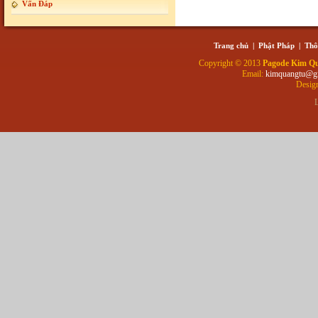
Vấn Đáp
Trang chủ
|
Phật Pháp
|
Thô
Copyright © 2013
Pagode Kim Q
Email:
kimquangtu@g
Desig
L