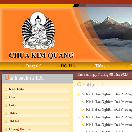
Trang chủ
Phật Pháp
Thông tin
G
Thứ sáu, ngày 7 tháng 08 năm 2026
D
anh sách tư liệu
G
iới thiệu kinh
Kinh Điển
Kinh Hoa Nghiêm Đại Phương
Chú
Kinh Hoa Nghiêm Đại Phương
Luận
Kinh Hoa Nghiêm Đại Phương
Thiền
Kinh Hoa Nghiêm Đại Phương
Thi Kệ
Kinh Hoa Nghiêm Đại Phương
Chứng Đạo Ca