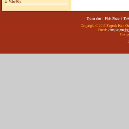
Vấn Đáp
Trang chủ
|
Phật Pháp
|
Thô
Copyright © 2013
Pagode Kim Q
Email:
kimquangtu@g
Desig
L