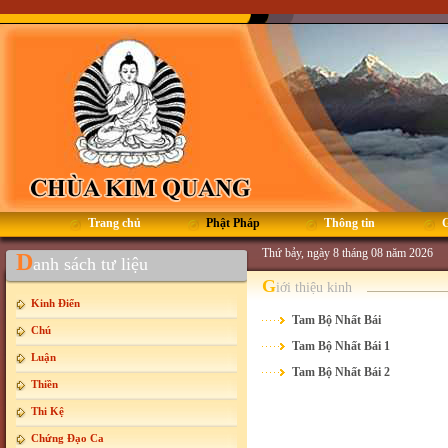
Trang chủ
Phật Pháp
Thông tin
G
Thứ bảy, ngày 8 tháng 08 năm 2026
D
anh sách tư liệu
G
iới thiệu kinh
Kinh Điển
Tam Bộ Nhất Bái
Chú
Tam Bộ Nhất Bái 1
Luận
Tam Bộ Nhất Bái 2
Thiền
Thi Kệ
Chứng Đạo Ca