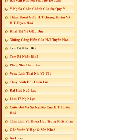
Bài Văn Khuyến Phát Bồ Đề Tâm
Ý Nghĩa Chân Chánh Của Sự Quy Y
Thiền Thoại Giữa H.T Quảng Khâm Và
H.T Tuyên Hoá
Khai Thị Về Giáo Dục
Những Cống Hiến Của H.T Tuyên Hoá
Tam Bộ Nhất Bái
Tam Bộ Nhất Bái 2
Pháp Nhũ Thâm Ân
Vong Linh Thai Nhi Vô Tội
Thuỷ Kính Hồi Thiên Lục
Đại Huệ Ngữ Lục
Lâm Tế Ngữ Lục
Cuộc Đời Và Sự Nghiệp Của H.T Tuyên
Hoá
Tâm Linh Và Khoa Học Trong Phật Pháp
Góc Vườn Y Học & Sức Khoẻ
Ăn Chay