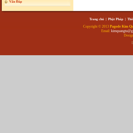
Vấn Đáp
Trang chủ
|
Phật Pháp
|
Thô
Copyright © 2013
Pagode Kim Q
Email:
kimquangtu@g
Desig
L