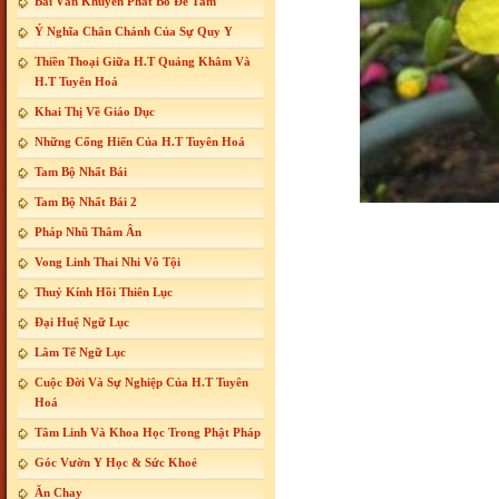
Bài Văn Khuyến Phát Bồ Đề Tâm
Ý Nghĩa Chân Chánh Của Sự Quy Y
Thiền Thoại Giữa H.T Quảng Khâm Và
H.T Tuyên Hoá
Khai Thị Về Giáo Dục
Những Cống Hiến Của H.T Tuyên Hoá
Tam Bộ Nhất Bái
Tam Bộ Nhất Bái 2
Pháp Nhũ Thâm Ân
Vong Linh Thai Nhi Vô Tội
Thuỷ Kính Hồi Thiên Lục
Đại Huệ Ngữ Lục
Lâm Tế Ngữ Lục
Cuộc Đời Và Sự Nghiệp Của H.T Tuyên
Hoá
Tâm Linh Và Khoa Học Trong Phật Pháp
Góc Vườn Y Học & Sức Khoẻ
Ăn Chay