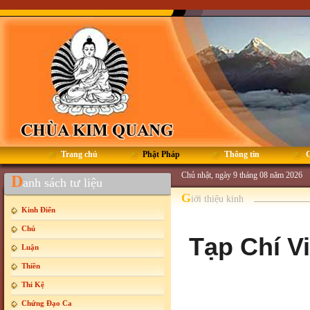
Trang chủ
Phật Pháp
Thông tin
G
Chủ nhật, ngày 9 tháng 08 năm 2026
D
anh sách tư liệu
G
iới thiệu kinh
Kinh Điển
Chú
Tạp Chí V
Luận
Thiền
Thi Kệ
Chứng Đạo Ca