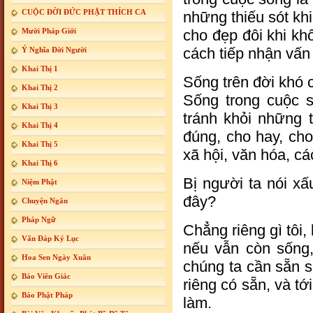
CUỘC ĐỜI ĐỨC PHẬT THÍCH CA
những thiếu sót kh
Mười Pháp Giới
cho đẹp đôi khi kh
cách tiếp nhận vấn
Ý Nghĩa Đời Người
Khai Thị 1
Sống trên đời khó 
Khai Thị 2
Sống trong cuộc s
Khai Thị 3
tránh khỏi những 
Khai Thị 4
đúng, cho hay, cho
Khai Thị 5
xã hội, văn hóa, c
Khai Thị 6
Bị người ta nói xấ
Niệm Phật
đây?
Chuyện Ngắn
Pháp Ngữ
Chẳng riêng gì tôi,
Vấn Đáp Ký Lục
nếu vẫn còn sống,
Hoa Sen Ngày Xuân
chúng ta cần sẵn sà
Báo Viên Giác
riêng có sẵn, và tớ
Báo Phật Pháp
làm.