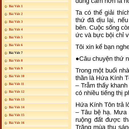
dũng cảm hơn là nó
Bài Viết 1
Ta có thể giải thí
Bài Viết 2
thứ đã dịu lại, n
Bài Viết 3
bên. Cuộc sống cò
Bài Viết 4
ức và bực bội chỉ 
Bài Viết 5
Bài Viết 6
Tôi xin kể bạn ngh
Bài Viết 7
●Câu chuyện thứ n
Bài Viết 8
Bài Viết 9
Trong một buổi nhà
Bài Viết 10
thần là Hứa Kính T
– Trẫm thấy khanh
Bài Viết 11
có nhiều tiếng thị 
Bài Viết 12
Bài Viết 13
Hứa Kính Tôn trả lờ
Bài Viết 14
– Tâu bệ hạ. Mưa
Bài Viết 15
ruộng đất được th
Bài Viết 16
Trăng mùa thu sáng