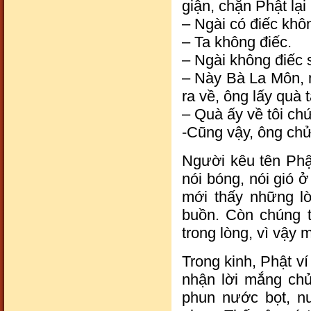
giận, chặn Phật lại 
– Ngài có điếc khô
– Ta không điếc.
– Ngài không điếc 
– Này Bà La Môn, n
ra về, ông lấy quà 
– Quà ấy về tôi chứ
-Cũng vậy, ông chửi
Người kêu tên Phậ
nói bóng, nói gió 
mới thấy những l
buồn. Còn chúng t
trong lòng, vì vậy 
Trong kinh, Phật v
nhận lời mắng chử
phun nước bọt, nư