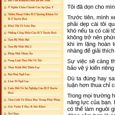
Bài Văn Khuyến Phát Bồ Đề Tâm
Tôi đã dọn cho mìn
Ý Nghĩa Chân Chánh Của Sự Quy Y
Thiền Thoại Giữa H.T Quảng Khâm Và
Trước tiên, mình x
H.T Tuyên Hoá
phải dẹp cái tôi 
Khai Thị Về Giáo Dục
khó nếu ta có cái t
Những Cống Hiến Của H.T Tuyên Hoá
không trở nên phức 
Tam Bộ Nhất Bái
khi im lặng hoàn 
Tam Bộ Nhất Bái 2
nhàng để giải thíc
Pháp Nhũ Thâm Ân
Sự việc sẽ càng th
Vong Linh Thai Nhi Vô Tội
bảo vệ ý kiến riêng
Thuỷ Kính Hồi Thiên Lục
Đại Huệ Ngữ Lục
Dù ta đúng hay sai
Lâm Tế Ngữ Lục
luận hơn thua chỉ 
Cuộc Đời Và Sự Nghiệp Của H.T Tuyên
Hoá
Trong mọi trường hợ
Tâm Linh Và Khoa Học Trong Phật Pháp
năng lực của bạn. 
Góc Vườn Y Học & Sức Khoẻ
có thể làm nguôi g
Ăn Chay