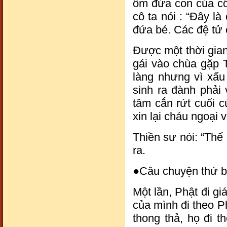
ôm đứa con của cô
cô ta nói : “Đây là
đứa bé. Các đệ tử 
Được một thời gian
gái vào chùa gặp T
làng nhưng vì xấu
sinh ra đành phải
tâm cắn rứt cuối c
xin lại cháu ngoại v
Thiền sư nói: “Thế 
ra.
●Câu chuyện thứ b
Một lần, Phật đi g
của mình đi theo P
thong thả, họ đi t