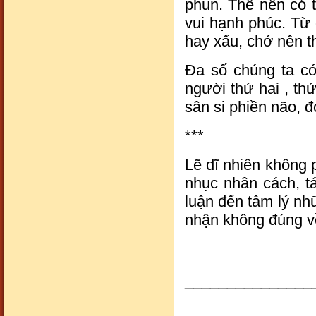
phun. Thế nên có 
vui hạnh phúc. Từ 
hay xấu, chớ nên t
Đa số chúng ta có
người thứ hai , th
sân si phiền não, đ
***
Lẽ dĩ nhiên không p
nhục nhân cách, tá
luận đến tâm lý nhữ
nhận không đúng về
_______________