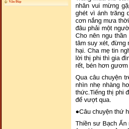
Vấn Đáp
nhân vui mừng gặp
ghét vì ánh trăng 
cơn nắng mưa thời 
đâu phải một người 
Cho nên ngu thần t
tâm suy xét, đừng n
hại. Cha mẹ tin ngh
lời thị phi thì gia 
rết, bén hơn gươm 
Qua câu chuyện trê
nhìn nhẹ nhàng hơn
thức.Tiếng thị phi 
để vượt qua.
●Câu chuyện thứ h
Thiền sư Bạch Ẩn 