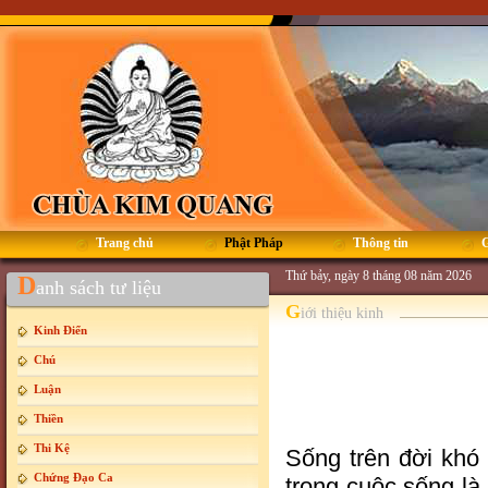
Trang chủ
Phật Pháp
Thông tin
G
Thứ bảy, ngày 8 tháng 08 năm 2026
D
anh sách tư liệu
G
iới thiệu kinh
Kinh Điển
Chú
Luận
Thiền
Thi Kệ
Sống trên đời khó
Chứng Đạo Ca
trong cuộc sống là