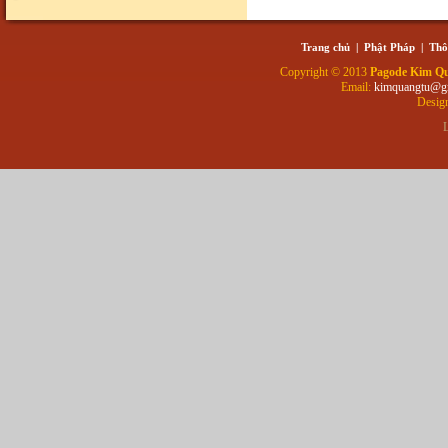
Trang chủ
|
Phật Pháp
|
Thô
Copyright © 2013
Pagode Kim Q
Email:
kimquangtu@g
Desig
L