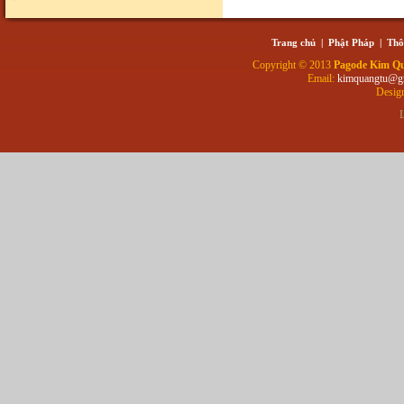
Trang chủ
|
Phật Pháp
|
Thô
Copyright © 2013
Pagode Kim Q
Email:
kimquangtu@g
Desig
L