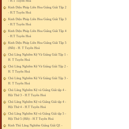
- H.T Tuyên Hoá
Kinh Diệu Pháp Liên Hoa Giảng Giải Tập 2
- H.T Tuyên Hoá
Kinh Diệu Pháp Liên Hoa Giảng Giải Tập 3
- H.T Tuyên Hoá
Kinh Diệu Pháp Liên Hoa Giảng Giải Tập 4
- H.T Tuyên Hoá
Kinh Diệu Pháp Liên Hoa Giảng Giải Tập 5
(Hết) - H. T Tuyên Hoá
Chú Lăng Nghiêm Kệ Và Giảng Giải Tập 1 -
H. T Tuyên Hoá
Chú Lăng Nghiêm Kệ Và Giảng Giải Tập 2 -
H. T Tuyên Hoá
Chú Lăng Nghiêm Kệ Và Giảng Giải Tập 3 -
H. T Tuyên Hoá
Chú Lăng Nghiêm Kệ và Giảng Giải tập 4 -
Hội Thứ 3 - H.T Tuyên Hoá
Chú Lăng Nghiêm Kệ và Giảng Giải tập 4 -
Hội Thứ 4 - H.T Tuyên Hoá
Chú Lăng Nghiêm Kệ và Giảng Giải tập 5 -
Hội Thứ 5 (Hết) - H.T Tuyên Hoá
Kinh Thủ Lăng Nghiêm Giảng Giải Q1 -