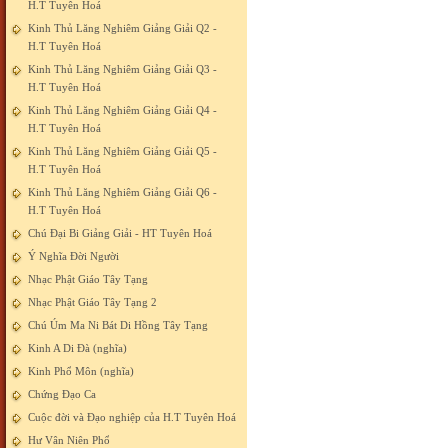
H.T Tuyên Hoá
Kinh Thủ Lăng Nghiêm Giảng Giải Q2 -
H.T Tuyên Hoá
Kinh Thủ Lăng Nghiêm Giảng Giải Q3 -
H.T Tuyên Hoá
Kinh Thủ Lăng Nghiêm Giảng Giải Q4 -
H.T Tuyên Hoá
Kinh Thủ Lăng Nghiêm Giảng Giải Q5 -
H.T Tuyên Hoá
Kinh Thủ Lăng Nghiêm Giảng Giải Q6 -
H.T Tuyên Hoá
Chú Đại Bi Giảng Giải - HT Tuyên Hoá
Ý Nghĩa Đời Người
Nhạc Phật Giáo Tây Tạng
Nhạc Phật Giáo Tây Tạng 2
Chú Úm Ma Ni Bát Di Hồng Tây Tạng
Kinh A Di Đà (nghĩa)
Kinh Phổ Môn (nghĩa)
Chứng Đạo Ca
Cuộc đời và Đạo nghiệp của H.T Tuyên Hoá
Hư Vân Niên Phổ