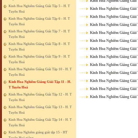
Kinh Hoa Nghiêm Giảng Giải T
Kinh Hoa Nghiêm Giảng Giải Tập 5 - H. T
Kinh Hoa Nghiêm Giảng Giải T
Tuyên Hoá
Kinh Hoa Nghiêm Giảng Giải T
Kinh Hoa Nghiêm Giảng Giải Tập 6 - H. T
Tuyên Hoá
Kinh Hoa Nghiêm Giảng Giải T
Kinh Hoa Nghiêm Giảng Giải Tập 7 - H. T
Kinh Hoa Nghiêm Giảng Giải T
Tuyên Hoá
Kinh Hoa Nghiêm Giảng Giải T
Kinh Hoa Nghiêm Giảng Giải Tập 8 - H. T
Kinh Hoa Nghiêm Giảng Giải T
Tuyên Hoá
Kinh Hoa Nghiêm Giảng Giải Tập 9 - H. T
Kinh Hoa Nghiêm Giảng Giải T
Tuyên Hoá
Kinh Hoa Nghiêm Giảng Giải T
Kinh Hoa Nghiêm Giảng Giải Tập 10 - H. T
Kinh Hoa Nghiêm Giảng Giải T
Tuyên Hoá
Kinh Hoa Nghiêm Giảng Giải T
Kinh Hoa Nghiêm Giảng Giải Tập 11 - H.
T Tuyên Hoá
Kinh Hoa Nghiêm Giảng Giải T
Kinh Hoa Nghiêm Giảng Giải Tập 12 - H. T
Kinh Hoa Nghiêm Giảng Giải T
Tuyên Hoá
Kinh Hoa Nghiêm Giảng Giải Tập 13 - H. T
Tuyên Hoá
Kinh Hoa Nghiêm Giảng Giải Tập 14 - H. T
Tuyên Hoá
Kinh Hoa Nghiêm giảng giải tập 15 - HT
Tuyên Hoá giảng