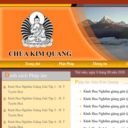
Trang chủ
Phật Pháp
Thông tin
G
Thứ năm, ngày 6 tháng 08 năm 2026
D
anh sách Pháp âm
P
háp âm chùa Kim Quang
Kinh Hoa Nghiêm Giảng Giải Tập 1 - H. T
Kinh Hoa Nghiêm giảng giải t
Tuyên Hoá
Kinh Hoa Nghiêm Giảng Giải Tập 2 - H. T
Kinh Hoa Nghiêm giảng giải t
Tuyên Hoá
Kinh Hoa Nghiêm giảng giải t
Kinh Hoa Nghiêm Giảng Giải Tập 3 - H. T
Kinh Hoa Nghiêm giảng giải t
Tuyên Hoá
Kinh Hoa Nghiêm giảng giải t
Kinh Hoa Nghiêm Giảng Giải Tập 4 - H. T
Tuyên Hoá