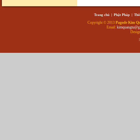
Trang chủ
|
Phật Pháp
|
Thô
Copyright © 2013
Pagode Kim Q
Email:
kimquangtu@g
Desig