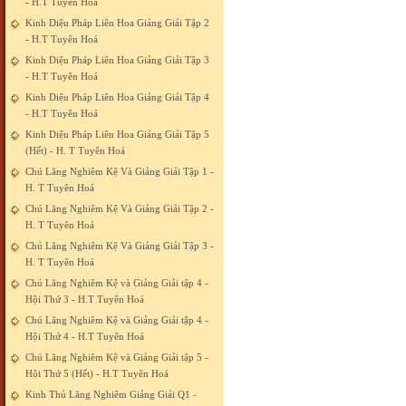
- H.T Tuyên Hoá
Kinh Diệu Pháp Liên Hoa Giảng Giải Tập 2
- H.T Tuyên Hoá
Kinh Diệu Pháp Liên Hoa Giảng Giải Tập 3
- H.T Tuyên Hoá
Kinh Diệu Pháp Liên Hoa Giảng Giải Tập 4
- H.T Tuyên Hoá
Kinh Diệu Pháp Liên Hoa Giảng Giải Tập 5
(Hết) - H. T Tuyên Hoá
Chú Lăng Nghiêm Kệ Và Giảng Giải Tập 1 -
H. T Tuyên Hoá
Chú Lăng Nghiêm Kệ Và Giảng Giải Tập 2 -
H. T Tuyên Hoá
Chú Lăng Nghiêm Kệ Và Giảng Giải Tập 3 -
H. T Tuyên Hoá
Chú Lăng Nghiêm Kệ và Giảng Giải tập 4 -
Hội Thứ 3 - H.T Tuyên Hoá
Chú Lăng Nghiêm Kệ và Giảng Giải tập 4 -
Hội Thứ 4 - H.T Tuyên Hoá
Chú Lăng Nghiêm Kệ và Giảng Giải tập 5 -
Hội Thứ 5 (Hết) - H.T Tuyên Hoá
Kinh Thủ Lăng Nghiêm Giảng Giải Q1 -