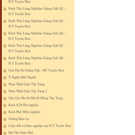
H.T Tuyên Hoá
Kinh Thủ Lăng Nghiêm Giảng Giải Q2 -
H.T Tuyên Hoá
Kinh Thủ Lăng Nghiêm Giảng Giải Q3 -
H.T Tuyên Hoá
Kinh Thủ Lăng Nghiêm Giảng Giải Q4 -
H.T Tuyên Hoá
Kinh Thủ Lăng Nghiêm Giảng Giải Q5 -
H.T Tuyên Hoá
Kinh Thủ Lăng Nghiêm Giảng Giải Q6 -
H.T Tuyên Hoá
Chú Đại Bi Giảng Giải - HT Tuyên Hoá
Ý Nghĩa Đời Người
Nhạc Phật Giáo Tây Tạng
Nhạc Phật Giáo Tây Tạng 2
Chú Úm Ma Ni Bát Di Hồng Tây Tạng
Kinh A Di Đà (nghĩa)
Kinh Phổ Môn (nghĩa)
Chứng Đạo Ca
Cuộc đời và Đạo nghiệp của H.T Tuyên Hoá
Hư Vân Niên Phổ