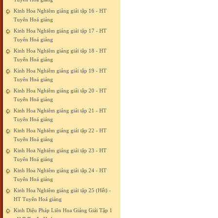
Kinh Hoa Nghiêm giảng giải tập 16 - HT
Tuyên Hoá giảng
Kinh Hoa Nghiêm giảng giải tập 17 - HT
Tuyên Hoá giảng
Kinh Hoa Nghiêm giảng giải tập 18 - HT
Tuyên Hoá giảng
Kinh Hoa Nghiêm giảng giải tập 19 - HT
Tuyên Hoá giảng
Kinh Hoa Nghiêm giảng giải tập 20 - HT
Tuyên Hoá giảng
Kinh Hoa Nghiêm giảng giải tập 21 - HT
Tuyên Hoá giảng
Kinh Hoa Nghiêm giảng giải tập 22 - HT
Tuyên Hoá giảng
Kinh Hoa Nghiêm giảng giải tập 23 - HT
Tuyên Hoá giảng
Kinh Hoa Nghiêm giảng giải tập 24 - HT
Tuyên Hoá giảng
Kinh Hoa Nghiêm giảng giải tập 25 (Hết) -
HT Tuyên Hoá giảng
Kinh Diệu Pháp Liên Hoa Giảng Giải Tập 1