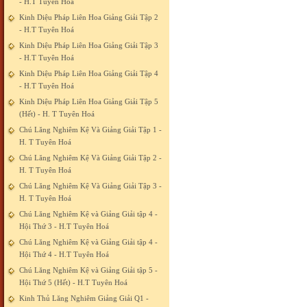
- H.T Tuyên Hoá
Kinh Diệu Pháp Liên Hoa Giảng Giải Tập 2
- H.T Tuyên Hoá
Kinh Diệu Pháp Liên Hoa Giảng Giải Tập 3
- H.T Tuyên Hoá
Kinh Diệu Pháp Liên Hoa Giảng Giải Tập 4
- H.T Tuyên Hoá
Kinh Diệu Pháp Liên Hoa Giảng Giải Tập 5
(Hết) - H. T Tuyên Hoá
Chú Lăng Nghiêm Kệ Và Giảng Giải Tập 1 -
H. T Tuyên Hoá
Chú Lăng Nghiêm Kệ Và Giảng Giải Tập 2 -
H. T Tuyên Hoá
Chú Lăng Nghiêm Kệ Và Giảng Giải Tập 3 -
H. T Tuyên Hoá
Chú Lăng Nghiêm Kệ và Giảng Giải tập 4 -
Hội Thứ 3 - H.T Tuyên Hoá
Chú Lăng Nghiêm Kệ và Giảng Giải tập 4 -
Hội Thứ 4 - H.T Tuyên Hoá
Chú Lăng Nghiêm Kệ và Giảng Giải tập 5 -
Hội Thứ 5 (Hết) - H.T Tuyên Hoá
Kinh Thủ Lăng Nghiêm Giảng Giải Q1 -