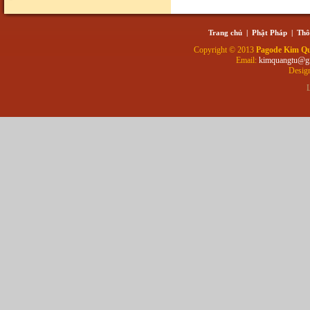
Trang chủ
|
Phật Pháp
|
Thô
Copyright © 2013
Pagode Kim Q
Email:
kimquangtu@g
Desig
L