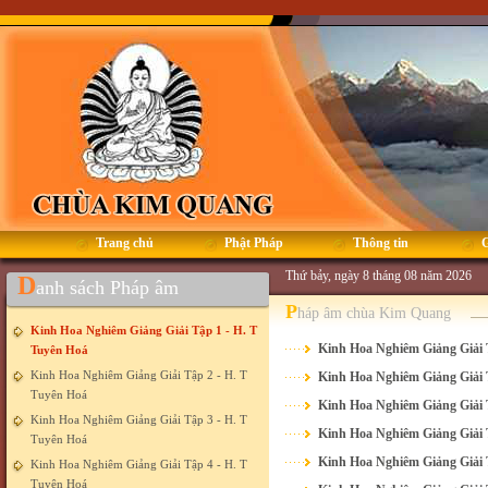
Trang chủ
Phật Pháp
Thông tin
G
Thứ bảy, ngày 8 tháng 08 năm 2026
D
anh sách Pháp âm
P
háp âm chùa Kim Quang
Kinh Hoa Nghiêm Giảng Giải Tập 1 - H. T
Kinh Hoa Nghiêm Giảng Giải T
Tuyên Hoá
Kinh Hoa Nghiêm Giảng Giải Tập 2 - H. T
Kinh Hoa Nghiêm Giảng Giải T
Tuyên Hoá
Kinh Hoa Nghiêm Giảng Giải T
Kinh Hoa Nghiêm Giảng Giải Tập 3 - H. T
Kinh Hoa Nghiêm Giảng Giải T
Tuyên Hoá
Kinh Hoa Nghiêm Giảng Giải T
Kinh Hoa Nghiêm Giảng Giải Tập 4 - H. T
Tuyên Hoá