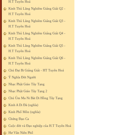
H.T Tuyên Hoá
Kinh Thủ Lăng Nghiêm Giảng Giải Q2 -
H.T Tuyên Hoá
Kinh Thủ Lăng Nghiêm Giảng Giải Q3 -
H.T Tuyên Hoá
Kinh Thủ Lăng Nghiêm Giảng Giải Q4 -
H.T Tuyên Hoá
Kinh Thủ Lăng Nghiêm Giảng Giải Q5 -
H.T Tuyên Hoá
Kinh Thủ Lăng Nghiêm Giảng Giải Q6 -
H.T Tuyên Hoá
Chú Đại Bi Giảng Giải - HT Tuyên Hoá
Ý Nghĩa Đời Người
Nhạc Phật Giáo Tây Tạng
Nhạc Phật Giáo Tây Tạng 2
Chú Úm Ma Ni Bát Di Hồng Tây Tạng
Kinh A Di Đà (nghĩa)
Kinh Phổ Môn (nghĩa)
Chứng Đạo Ca
Cuộc đời và Đạo nghiệp của H.T Tuyên Hoá
Hư Vân Niên Phổ