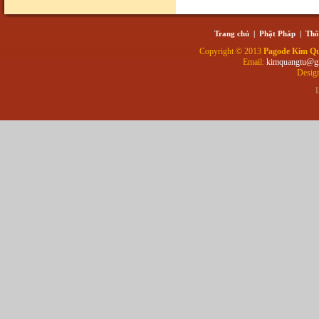
Trang chủ
|
Phật Pháp
|
Thô
Copyright © 2013
Pagode Kim Q
Email:
kimquangtu@g
Desig
L