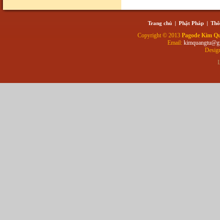
Trang chủ
|
Phật Pháp
|
Thô
Copyright © 2013
Pagode Kim Q
Email:
kimquangtu@g
Desig
L