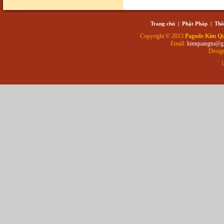
Trang chủ
|
Phật Pháp
|
Thô
Copyright © 2013
Pagode Kim Q
Email:
kimquangtu@g
Desig
L