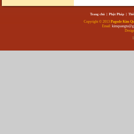
Trang chủ
|
Phật Pháp
|
Thô
Copyright © 2013
Pagode Kim Q
Email:
kimquangtu@g
Desig
L