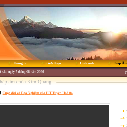
Thông tin
Giới thiệu
Hình ảnh
Pháp Â
 sáu, ngày 7 tháng 08 năm 2026
T
háp âm chùa Kim Quang
Cuộc đời và Đạo Nghiệm của H.T Tuyên Hoá 04