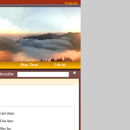
Francais
m
Pháp Thoại
Liên hệ
ÌM KIẾM
Giới thiệu
Tóm lược
Mục lục