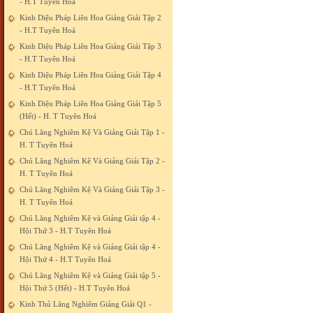
- H.T Tuyên Hoá
Kinh Diệu Pháp Liên Hoa Giảng Giải Tập 2
- H.T Tuyên Hoá
Kinh Diệu Pháp Liên Hoa Giảng Giải Tập 3
- H.T Tuyên Hoá
Kinh Diệu Pháp Liên Hoa Giảng Giải Tập 4
- H.T Tuyên Hoá
Kinh Diệu Pháp Liên Hoa Giảng Giải Tập 5
(Hết) - H. T Tuyên Hoá
Chú Lăng Nghiêm Kệ Và Giảng Giải Tập 1 -
H. T Tuyên Hoá
Chú Lăng Nghiêm Kệ Và Giảng Giải Tập 2 -
H. T Tuyên Hoá
Chú Lăng Nghiêm Kệ Và Giảng Giải Tập 3 -
H. T Tuyên Hoá
Chú Lăng Nghiêm Kệ và Giảng Giải tập 4 -
Hội Thứ 3 - H.T Tuyên Hoá
Chú Lăng Nghiêm Kệ và Giảng Giải tập 4 -
Hội Thứ 4 - H.T Tuyên Hoá
Chú Lăng Nghiêm Kệ và Giảng Giải tập 5 -
Hội Thứ 5 (Hết) - H.T Tuyên Hoá
Kinh Thủ Lăng Nghiêm Giảng Giải Q1 -