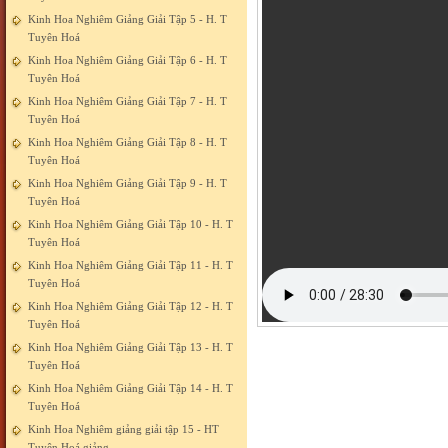
Kinh Hoa Nghiêm Giảng Giải Tập 5 - H. T
Tuyên Hoá
Kinh Hoa Nghiêm Giảng Giải Tập 6 - H. T
Tuyên Hoá
Kinh Hoa Nghiêm Giảng Giải Tập 7 - H. T
Tuyên Hoá
Kinh Hoa Nghiêm Giảng Giải Tập 8 - H. T
Tuyên Hoá
Kinh Hoa Nghiêm Giảng Giải Tập 9 - H. T
Tuyên Hoá
Kinh Hoa Nghiêm Giảng Giải Tập 10 - H. T
Tuyên Hoá
Kinh Hoa Nghiêm Giảng Giải Tập 11 - H. T
Tuyên Hoá
Kinh Hoa Nghiêm Giảng Giải Tập 12 - H. T
Tuyên Hoá
Kinh Hoa Nghiêm Giảng Giải Tập 13 - H. T
Tuyên Hoá
Kinh Hoa Nghiêm Giảng Giải Tập 14 - H. T
Tuyên Hoá
Kinh Hoa Nghiêm giảng giải tập 15 - HT
Tuyên Hoá giảng