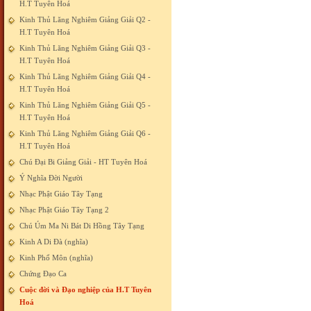
H.T Tuyên Hoá
Kinh Thủ Lăng Nghiêm Giảng Giải Q2 -
H.T Tuyên Hoá
Kinh Thủ Lăng Nghiêm Giảng Giải Q3 -
H.T Tuyên Hoá
Kinh Thủ Lăng Nghiêm Giảng Giải Q4 -
H.T Tuyên Hoá
Kinh Thủ Lăng Nghiêm Giảng Giải Q5 -
H.T Tuyên Hoá
Kinh Thủ Lăng Nghiêm Giảng Giải Q6 -
H.T Tuyên Hoá
Chú Đại Bi Giảng Giải - HT Tuyên Hoá
Ý Nghĩa Đời Người
Nhạc Phật Giáo Tây Tạng
Nhạc Phật Giáo Tây Tạng 2
Chú Úm Ma Ni Bát Di Hồng Tây Tạng
Kinh A Di Đà (nghĩa)
Kinh Phổ Môn (nghĩa)
Chứng Đạo Ca
Cuộc đời và Đạo nghiệp của H.T Tuyên
Hoá