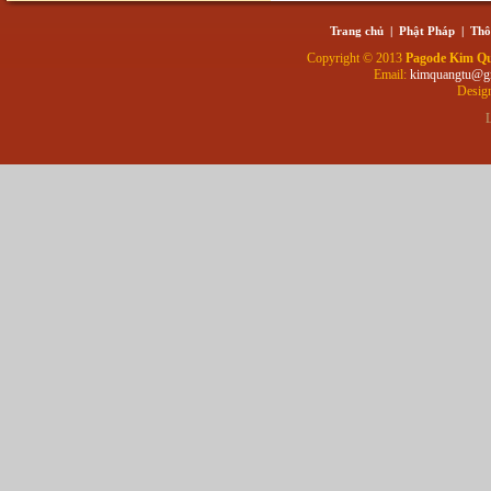
Trang chủ
|
Phật Pháp
|
Thô
Copyright © 2013
Pagode Kim Q
Email:
kimquangtu@g
Desig
L