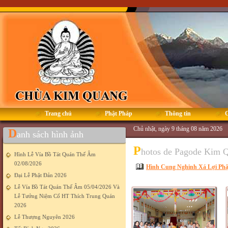
Trang chủ
Phật Pháp
Thông tin
G
Chủ nhật, ngày 9 tháng 08 năm 2026
D
anh sách hình ảnh
P
hotos de Pagode Kim 
Hình Lễ Vía Bồ Tát Quán Thế Âm
02/08/2026
Hình Cung Nghinh Xá Lợi Phật
Đại Lễ Phật Đản 2026
Lễ Vía Bồ Tát Quán Thế Âm 05/04/2026 Và
Lễ Tưởng Niệm Cố HT Thích Trung Quán
2026
Lễ Thượng Nguyên 2026