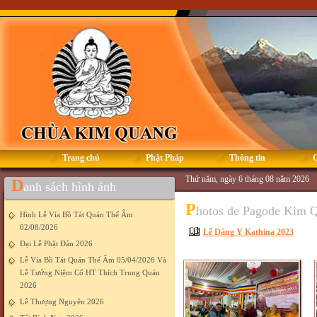
Trang chủ
Phật Pháp
Thông tin
G
Thứ năm, ngày 6 tháng 08 năm 2026
D
anh sách hình ảnh
P
hotos de Pagode Kim 
Hình Lễ Vía Bồ Tát Quán Thế Âm
02/08/2026
Lễ Dâng Y Kathina 2023
Đại Lễ Phật Đản 2026
Lễ Vía Bồ Tát Quán Thế Âm 05/04/2026 Và
Lễ Tưởng Niệm Cố HT Thích Trung Quán
2026
Lễ Thượng Nguyên 2026