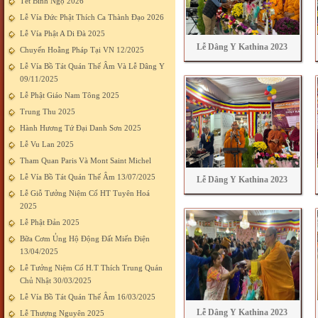
Tết Bính Ngọ 2026
Lễ Vía Đức Phật Thích Ca Thành Đạo 2026
Lễ Vía Phật A Di Đà 2025
Lễ Dâng Y Kathina 2023
Chuyến Hoằng Pháp Tại VN 12/2025
Lễ Vía Bồ Tát Quán Thế Âm Và Lễ Dâng Y
09/11/2025
Lễ Phật Giáo Nam Tông 2025
Trung Thu 2025
Hành Hương Tứ Đại Danh Sơn 2025
Lễ Vu Lan 2025
Tham Quan Paris Và Mont Saint Michel
Lễ Vía Bồ Tát Quán Thế Âm 13/07/2025
Lễ Dâng Y Kathina 2023
Lễ Giỗ Tưởng Niệm Cố HT Tuyên Hoá
2025
Lễ Phật Đản 2025
Bữa Cơm Ủng Hộ Động Đất Miến Điện
13/04/2025
Lễ Tưởng Niệm Cố H.T Thích Trung Quán
Chủ Nhật 30/03/2025
Lễ Vía Bồ Tát Quán Thế Âm 16/03/2025
Lễ Dâng Y Kathina 2023
Lễ Thượng Nguyên 2025