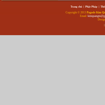
Trang chủ
|
Phật Pháp
|
Thô
Copyright © 2013
Pagode Kim Q
Email:
kimquangtu@g
Desig
L