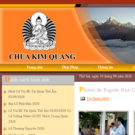
Trang chủ
Phật Pháp
Thông tin
G
Thứ hai, ngày 10 tháng 08 năm 2026
D
anh sách hình ảnh
P
hotos de Pagode Kim 
Hình Lễ Vía Bồ Tát Quán Thế Âm
02/08/2026
Từ Thiện 2013
Đại Lễ Phật Đản 2026
Lễ Vía Bồ Tát Quán Thế Âm 05/04/2026 Và
Lễ Tưởng Niệm Cố HT Thích Trung Quán
2026
Lễ Thượng Nguyên 2026