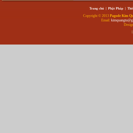
Trang chủ
|
Phật Pháp
|
Thô
Copyright © 2013
Pagode Kim Q
Email:
kimquangtu@g
Desig
L