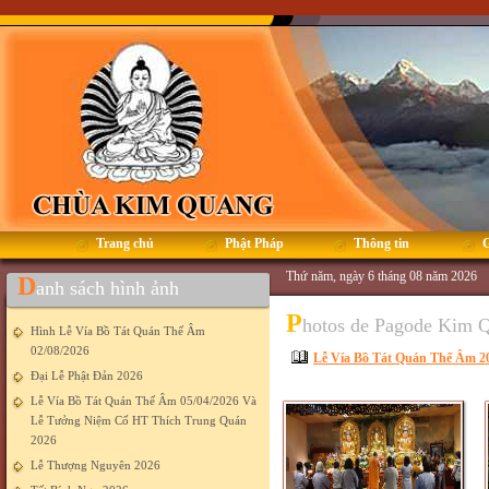
Trang chủ
Phật Pháp
Thông tin
G
Thứ năm, ngày 6 tháng 08 năm 2026
D
anh sách hình ảnh
P
hotos de Pagode Kim 
Hình Lễ Vía Bồ Tát Quán Thế Âm
02/08/2026
Lễ Vía Bồ Tát Quán Thế Âm 20
Đại Lễ Phật Đản 2026
Lễ Vía Bồ Tát Quán Thế Âm 05/04/2026 Và
Lễ Tưởng Niệm Cố HT Thích Trung Quán
2026
Lễ Thượng Nguyên 2026