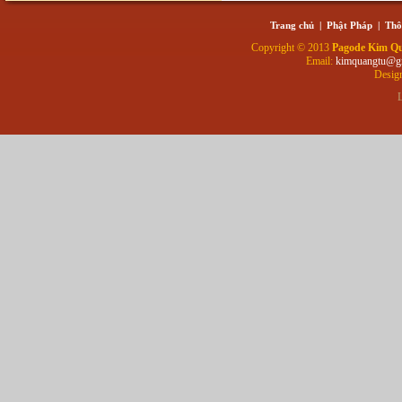
Trang chủ
|
Phật Pháp
|
Thô
Copyright © 2013
Pagode Kim Q
Email:
kimquangtu@g
Desig
L