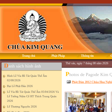
Trang chủ
Phật Pháp
Thông tin
G
Thứ sáu, ngày 7 tháng 08 năm 2026
D
anh sách hình ảnh
P
hotos de Pagode Kim 
Hình Lễ Vía Bồ Tát Quán Thế Âm
02/08/2026
Phật Đản 2012 Chùa Hoa Nghi
Đại Lễ Phật Đản 2026
Lễ Vía Bồ Tát Quán Thế Âm 05/04/2026 Và
Lễ Tưởng Niệm Cố HT Thích Trung Quán
2026
Lễ Thượng Nguyên 2026