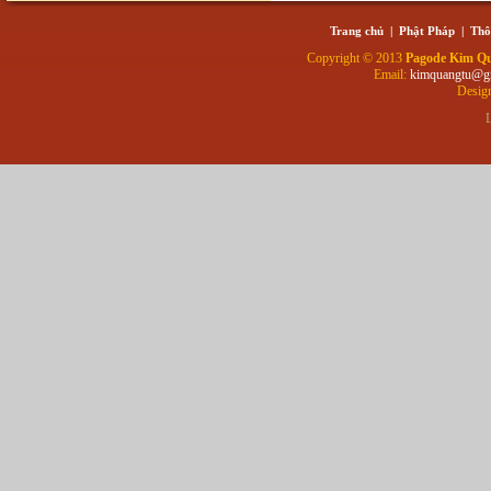
Trang chủ
|
Phật Pháp
|
Thô
Copyright © 2013
Pagode Kim Q
Email:
kimquangtu@g
Desig
L