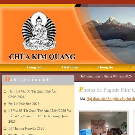
Trang chủ
Phật Pháp
Thông tin
G
Thứ năm, ngày 6 tháng 08 năm 2026
D
anh sách hình ảnh
P
hotos de Pagode Kim 
Hình Lễ Vía Bồ Tát Quán Thế Âm
02/08/2026
Hội thảo các tôn giáo với chủ 
Đại Lễ Phật Đản 2026
Lễ Vía Bồ Tát Quán Thế Âm 05/04/2026 Và
Lễ Tưởng Niệm Cố HT Thích Trung Quán
2026
Lễ Thượng Nguyên 2026