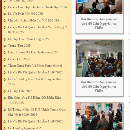
Tết Bính Ngọ 2026
Lễ Vía Đức Phật Thích Ca Thành Đạo 2026
Lễ Vía Phật A Di Đà 2025
Hội thảo các tôn giáo với
Chuyến Hoằng Pháp Tại VN 12/2025
chủ đề Cầu Nguyện và
Lễ Vía Bồ Tát Quán Thế Âm Và Lễ Dâng Y
Thiền
09/11/2025
Lễ Phật Giáo Nam Tông 2025
Trung Thu 2025
Hành Hương Tứ Đại Danh Sơn 2025
Lễ Vu Lan 2025
Tham Quan Paris Và Mont Saint Michel
Lễ Vía Bồ Tát Quán Thế Âm 13/07/2025
Lễ Giỗ Tưởng Niệm Cố HT Tuyên Hoá
Hội thảo các tôn giáo với
2025
chủ đề Cầu Nguyện và
Thiền
Lễ Phật Đản 2025
Bữa Cơm Ủng Hộ Động Đất Miến Điện
13/04/2025
Lễ Tưởng Niệm Cố H.T Thích Trung Quán
Chủ Nhật 30/03/2025
Lễ Vía Bồ Tát Quán Thế Âm 16/03/2025
Lễ Thượng Nguyên 2025