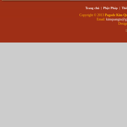
Trang chủ
|
Phật Pháp
|
Thô
Copyright © 2013
Pagode Kim Q
Email:
kimquangtu@g
Desig
L