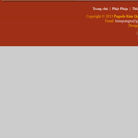
Trang chủ
|
Phật Pháp
|
Thô
Copyright © 2013
Pagode Kim Q
Email:
kimquangtu@g
Desig
L