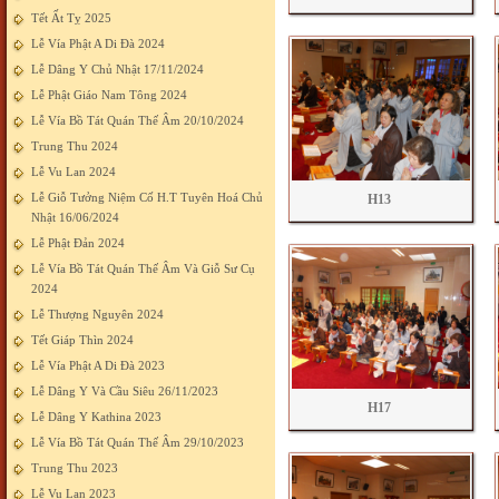
Tết Ất Tỵ 2025
Lễ Vía Phật A Di Đà 2024
Lễ Dâng Y Chủ Nhật 17/11/2024
Lễ Phật Giáo Nam Tông 2024
Lễ Vía Bồ Tát Quán Thế Âm 20/10/2024
Trung Thu 2024
Lễ Vu Lan 2024
Lễ Giỗ Tưởng Niệm Cố H.T Tuyên Hoá Chủ
H13
Nhật 16/06/2024
Lễ Phật Đản 2024
Lễ Vía Bồ Tát Quán Thế Âm Và Giỗ Sư Cụ
2024
Lễ Thượng Nguyên 2024
Tết Giáp Thìn 2024
Lễ Vía Phật A Di Đà 2023
Lễ Dâng Y Và Cầu Siêu 26/11/2023
H17
Lễ Dâng Y Kathina 2023
Lễ Vía Bồ Tát Quán Thế Âm 29/10/2023
Trung Thu 2023
Lễ Vu Lan 2023