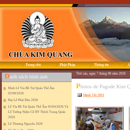
Trang chủ
Phật Pháp
Thông tin
G
Thứ sáu, ngày 7 tháng 08 năm 2026
D
anh sách hình ảnh
P
hotos de Pagode Kim 
Hình Lễ Vía Bồ Tát Quán Thế Âm
02/08/2026
Hình Tết 2011
Đại Lễ Phật Đản 2026
Lễ Vía Bồ Tát Quán Thế Âm 05/04/2026 Và
Lễ Tưởng Niệm Cố HT Thích Trung Quán
2026
Lễ Thượng Nguyên 2026