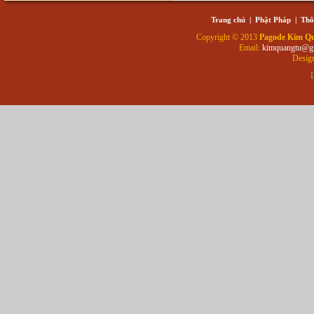
Trang chủ
|
Phật Pháp
|
Thô
Copyright © 2013
Pagode Kim Q
Email:
kimquangtu@g
Desig
L