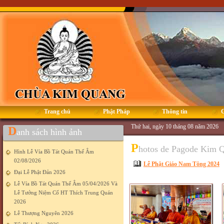
Trang chủ
Phật Pháp
Thông tin
G
Thứ hai, ngày 10 tháng 08 năm 2026
D
anh sách hình ảnh
P
hotos de Pagode Kim 
Hình Lễ Vía Bồ Tát Quán Thế Âm
02/08/2026
Lễ Phật Giáo Nam Tông 2024
Đại Lễ Phật Đản 2026
Lễ Vía Bồ Tát Quán Thế Âm 05/04/2026 Và
Lễ Tưởng Niệm Cố HT Thích Trung Quán
2026
Lễ Thượng Nguyên 2026