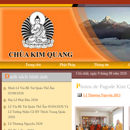
Trang chủ
Phật Pháp
Thông tin
G
Chủ nhật, ngày 9 tháng 08 năm 2026
D
anh sách hình ảnh
P
hotos de Pagode Kim 
Hình Lễ Vía Bồ Tát Quán Thế Âm
02/08/2026
Lễ Thượng Nguyên 2013
Đại Lễ Phật Đản 2026
Lễ Vía Bồ Tát Quán Thế Âm 05/04/2026 Và
Lễ Tưởng Niệm Cố HT Thích Trung Quán
2026
Lễ Thượng Nguyên 2026