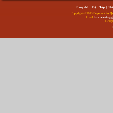
Trang chủ
|
Phật Pháp
|
Thô
Copyright © 2013
Pagode Kim Q
Email:
kimquangtu@g
Desig
L