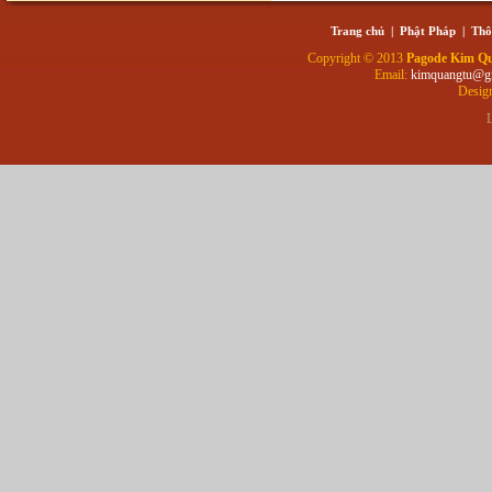
Trang chủ
|
Phật Pháp
|
Thô
Copyright © 2013
Pagode Kim Q
Email:
kimquangtu@g
Desig
L