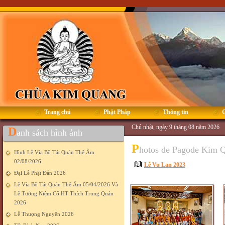
Trang chủ
Phật Pháp
Thông tin
G
Chủ nhật, ngày 9 tháng 08 năm 2026
D
anh sách hình ảnh
P
hotos de Pagode Kim 
Hình Lễ Vía Bồ Tát Quán Thế Âm
02/08/2026
Lễ Vu Lan 2023
Đại Lễ Phật Đản 2026
Lễ Vía Bồ Tát Quán Thế Âm 05/04/2026 Và
Lễ Tưởng Niệm Cố HT Thích Trung Quán
2026
Lễ Thượng Nguyên 2026