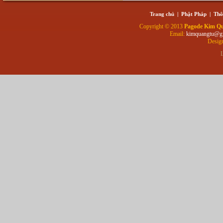
Trang chủ
|
Phật Pháp
|
Thô
Copyright © 2013
Pagode Kim Q
Email:
kimquangtu@g
Desig
L