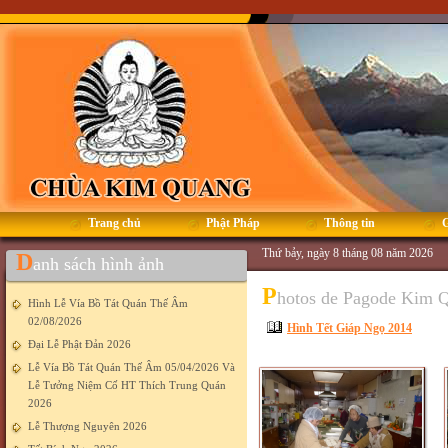
Trang chủ
Phật Pháp
Thông tin
G
Thứ bảy, ngày 8 tháng 08 năm 2026
D
anh sách hình ảnh
P
hotos de Pagode Kim 
Hình Lễ Vía Bồ Tát Quán Thế Âm
02/08/2026
Hình Tết Giáp Ngọ 2014
Đại Lễ Phật Đản 2026
Lễ Vía Bồ Tát Quán Thế Âm 05/04/2026 Và
Lễ Tưởng Niệm Cố HT Thích Trung Quán
2026
Lễ Thượng Nguyên 2026