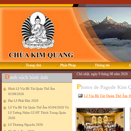
Trang chủ
Phật Pháp
Thông tin
G
Chủ nhật, ngày 9 tháng 08 năm 2026
D
anh sách hình ảnh
P
hotos de Pagode Kim 
Hình Lễ Vía Bồ Tát Quán Thế Âm
02/08/2026
Lễ Vía Bồ Tát Quán Thế Âm 16
Đại Lễ Phật Đản 2026
Lễ Vía Bồ Tát Quán Thế Âm 05/04/2026 Và
Lễ Tưởng Niệm Cố HT Thích Trung Quán
2026
Lễ Thượng Nguyên 2026