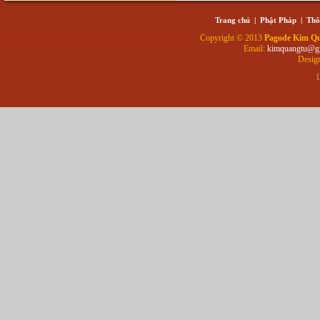
Trang chủ
|
Phật Pháp
|
Thô
Copyright © 2013
Pagode Kim Q
Email:
kimquangtu@g
Desig
L