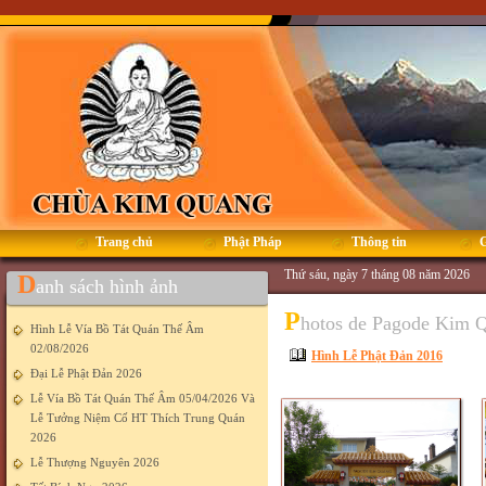
Trang chủ
Phật Pháp
Thông tin
G
Thứ sáu, ngày 7 tháng 08 năm 2026
D
anh sách hình ảnh
P
hotos de Pagode Kim 
Hình Lễ Vía Bồ Tát Quán Thế Âm
02/08/2026
Hình Lễ Phật Đản 2016
Đại Lễ Phật Đản 2026
Lễ Vía Bồ Tát Quán Thế Âm 05/04/2026 Và
Lễ Tưởng Niệm Cố HT Thích Trung Quán
2026
Lễ Thượng Nguyên 2026