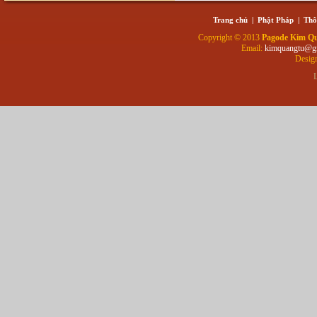
Trang chủ
|
Phật Pháp
|
Thô
Copyright © 2013
Pagode Kim Q
Email:
kimquangtu@g
Desig
L