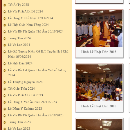
Tết Ất Tỵ 2025
Lễ Vía Phật A Di Đà 2024
Lễ Dâng Y Chủ Nhật 17/11/2024
Lễ Phật Giáo Nam Tông 2024
Lễ Vía Bồ Tát Quán Thế Âm 20/10/2024
Trung Thu 2024
Lễ Vu Lan 2024
Lễ Giỗ Tưởng Niệm Cố H.T Tuyên Hoá Chủ
Hình Lễ Phật Đản 2016
Nhật 16/06/2024
Lễ Phật Đản 2024
Lễ Vía Bồ Tát Quán Thế Âm Và Giỗ Sư Cụ
2024
Lễ Thượng Nguyên 2024
Tết Giáp Thìn 2024
Lễ Vía Phật A Di Đà 2023
Lễ Dâng Y Và Cầu Siêu 26/11/2023
Hình Lễ Phật Đản 2016
Lễ Dâng Y Kathina 2023
Lễ Vía Bồ Tát Quán Thế Âm 29/10/2023
Trung Thu 2023
Lễ Vu Lan 2023