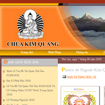
Trang chủ
Phật Pháp
Thông tin
G
Thứ sáu, ngày 7 tháng 08 năm 2026
D
anh sách hình ảnh
P
hotos de Pagode Kim 
Hình Lễ Vía Bồ Tát Quán Thế Âm
02/08/2026
hình Từ Thiện 2014 - 01
Đại Lễ Phật Đản 2026
Lễ Vía Bồ Tát Quán Thế Âm 05/04/2026 Và
Lễ Tưởng Niệm Cố HT Thích Trung Quán
2026
Lễ Thượng Nguyên 2026