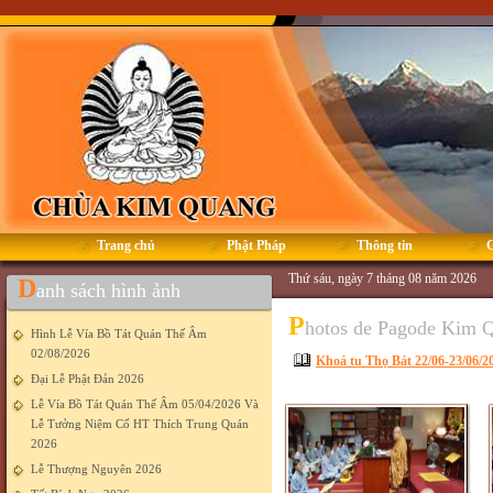
Trang chủ
Phật Pháp
Thông tin
G
Thứ sáu, ngày 7 tháng 08 năm 2026
D
anh sách hình ảnh
P
hotos de Pagode Kim 
Hình Lễ Vía Bồ Tát Quán Thế Âm
02/08/2026
Khoá tu Thọ Bát 22/06-23/06/2
Đại Lễ Phật Đản 2026
Lễ Vía Bồ Tát Quán Thế Âm 05/04/2026 Và
Lễ Tưởng Niệm Cố HT Thích Trung Quán
2026
Lễ Thượng Nguyên 2026