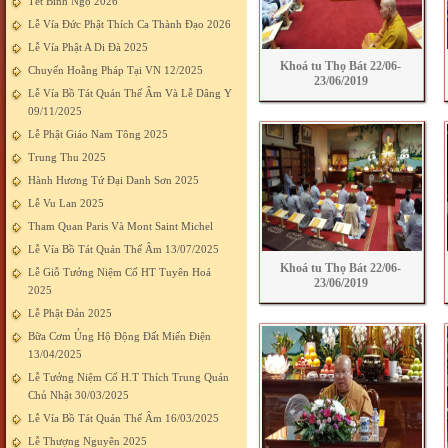
Tết Bính Ngọ 2026
Lễ Vía Đức Phật Thích Ca Thành Đạo 2026
Lễ Vía Phật A Di Đà 2025
Khoá tu Thọ Bát 22/06-
Chuyến Hoằng Pháp Tại VN 12/2025
23/06/2019
Lễ Vía Bồ Tát Quán Thế Âm Và Lễ Dâng Y
09/11/2025
Lễ Phật Giáo Nam Tông 2025
Trung Thu 2025
Hành Hương Tứ Đại Danh Sơn 2025
Lễ Vu Lan 2025
Tham Quan Paris Và Mont Saint Michel
Lễ Vía Bồ Tát Quán Thế Âm 13/07/2025
Khoá tu Thọ Bát 22/06-
Lễ Giỗ Tưởng Niệm Cố HT Tuyên Hoá
23/06/2019
2025
Lễ Phật Đản 2025
Bữa Cơm Ủng Hộ Động Đất Miến Điện
13/04/2025
Lễ Tưởng Niệm Cố H.T Thích Trung Quán
Chủ Nhật 30/03/2025
Lễ Vía Bồ Tát Quán Thế Âm 16/03/2025
Lễ Thượng Nguyên 2025