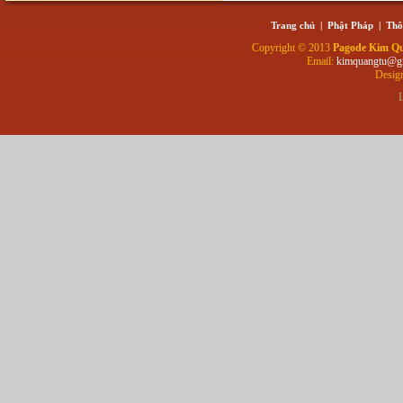
Trang chủ
|
Phật Pháp
|
Thô
Copyright © 2013
Pagode Kim Q
Email:
kimquangtu@g
Desig
L