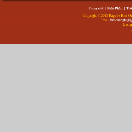
Trang chủ
|
Phật Pháp
|
Thô
Copyright © 2013
Pagode Kim Q
Email:
kimquangtu@g
Desig
L