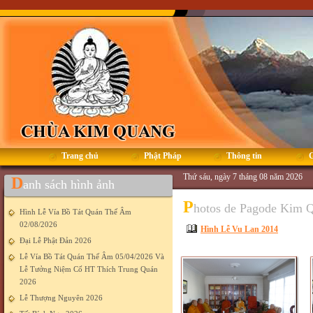
Trang chủ
Phật Pháp
Thông tin
G
Thứ sáu, ngày 7 tháng 08 năm 2026
D
anh sách hình ảnh
P
hotos de Pagode Kim 
Hình Lễ Vía Bồ Tát Quán Thế Âm
02/08/2026
Hình Lễ Vu Lan 2014
Đại Lễ Phật Đản 2026
Lễ Vía Bồ Tát Quán Thế Âm 05/04/2026 Và
Lễ Tưởng Niệm Cố HT Thích Trung Quán
2026
Lễ Thượng Nguyên 2026