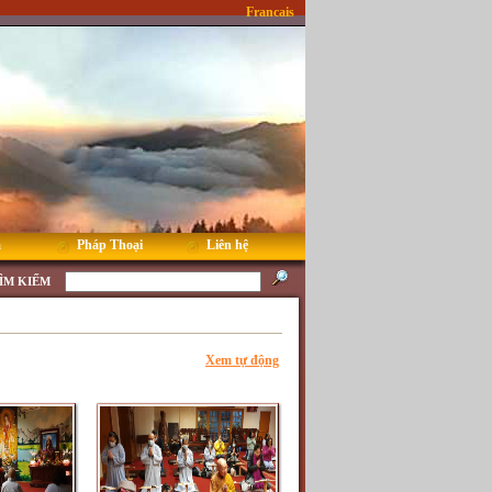
Francais
m
Pháp Thoại
Liên hệ
ÌM KIẾM
Xem tự động