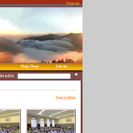
Francais
m
Pháp Thoại
Liên hệ
ÌM KIẾM
Xem tự động