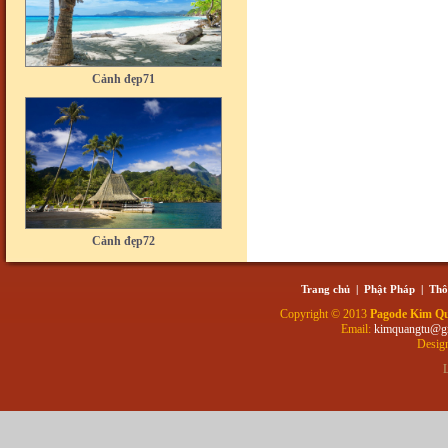
Cảnh đẹp71
Cảnh đẹp72
Trang chủ
|
Phật Pháp
|
Thô
Copyright © 2013
Pagode Kim Q
Email:
kimquangtu@g
Desig
L
Cảnh đẹp73