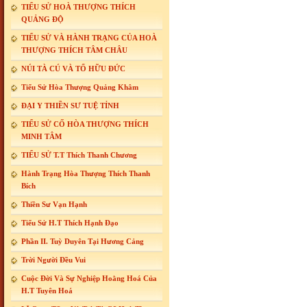
TIỂU SỬ HOÀ THƯỢNG THÍCH
QUẢNG ĐỘ
TIỂU SỬ VÀ HÀNH TRẠNG CỦA HOÀ
THƯỢNG THÍCH TÂM CHÂU
NÚI TÀ CÚ VÀ TỔ HỮU ĐỨC
Tiểu Sử Hòa Thượng Quảng Khâm
ĐẠI Y THIỀN SƯ TUỆ TỈNH
TIỂU SỬ CỐ HÒA THƯỢNG THÍCH
MINH TÂM
TIỂU SỬ T.T Thích Thanh Chương
Hành Trạng Hòa Thượng Thích Thanh
Bích
Thiền Sư Vạn Hạnh
Tiểu Sử H.T Thích Hạnh Đạo
Phần II. Tuỳ Duyên Tại Hương Cảng
Trời Người Đều Vui
Cuộc Đời Và Sự Nghiệp Hoằng Hoá Của
H.T Tuyên Hoá