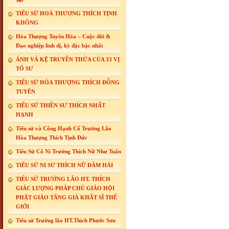
TIỂU SỬ HOÀ THƯỢNG THÍCH TỊNH
KHÔNG
Hòa Thượng Tuyên Hóa – Cuộc đời &
Đạo nghiệp linh dị, kỳ đặc bậc nhất
ẢNH VÀ KỆ TRUYỀN THỪA CỦA 33 VỊ
TỔ SƯ
TIỂU SỬ HÒA THƯỢNG THÍCH ĐỖNG
TUYÊN
TIỂU SỬ THIỀN SƯ THÍCH NHẤT
HẠNH
Tiểu sử và Công Hạnh Cố Trưởng Lão
Hòa Thượng Thích Tịnh Đức
Tiểu Sử Cố Ni Trưởng Thích Nữ Như Tuấn
TIỂU SỬ NI SƯ THÍCH NỮ ĐÀM HẢI
TIỂU SỬ TRƯỞNG LÃO HT. THÍCH
GIÁC LƯỢNG PHÁP CHỦ GIÁO HỘI
PHẬT GIÁO TĂNG GIÀ KHẤT SĨ THẾ
GIỚI
Tiểu sử Trưởng lão HT.Thích Phước Sơn