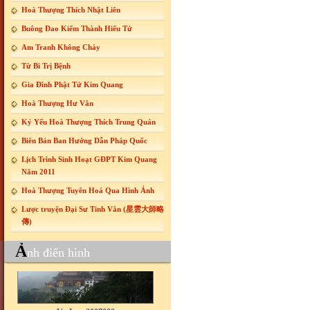
Hoà Thượng Thích Nhật Liên
Buông Đao Kiếm Thành Hiếu Tử
Am Tranh Không Cháy
Từ Bi Trị Bệnh
Gia Đình Phật Tử Kim Quang
Hoà Thượng Hư Vân
Kỷ Yếu Hoà Thượng Thích Trung Quán
Biên Bản Ban Hướng Dẫn Pháp Quốc
Lịch Trình Sinh Hoạt GĐPT Kim Quang
Năm 2011
Hoà Thượng Tuyên Hoá Qua Hình Ảnh
Lược truyện Đại Sư Tinh Vân (星雲大師略
傳)
Ả
nh điển hình
Vu Lan 2007003