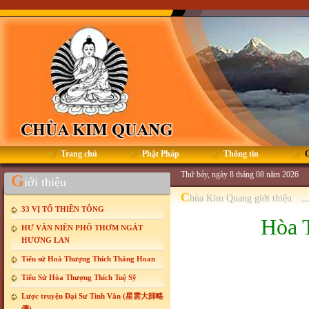
Trang chủ
Phật Pháp
Thông tin
G
Thứ bảy, ngày 8 tháng 08 năm 2026
G
iới thiệu
C
hùa Kim Quang giới thiệu
33 VỊ TỔ THIỀN TÔNG
Hòa 
HƯ VÂN NIÊN PHỔ THƠM NGÁT
HƯƠNG LAN
Tiểu sử Hoà Thượng Thích Thắng Hoan
Tiểu Sử Hòa Thượng Thích Tuệ Sỹ
Lược truyện Đại Sư Tinh Vân (星雲大師略
傳)