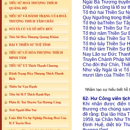
Ngài Bá Trượng truyền
TIỂU SỬ HOÀ THƯỢNG THÍCH
Diếp và cũng là tổ sư
QUẢNG ĐỘ
Tổ thứ hai Thiền Sư N
TIỂU SỬ VÀ HÀNH TRẠNG CỦA HOÀ
Quy Ngưỡng trong thiề
THƯỢNG THÍCH TÂM CHÂU
Tổ thứ baThiền Sư Tâ
Tổ thứ tư Thiền Sư T
NÚI TÀ CÚ VÀ TỔ HỮU ĐỨC
Tổ thứ năm Thiền Sư
Tiểu Sử Hòa Thượng Quảng Khâm
Tổ thứ sáu Thiền Sư T
Tổ thứ bảy Thiền Sư
ĐẠI Y THIỀN SƯ TUỆ TỈNH
Tổ thứ tám Thiền Sư 
TIỂU SỬ CỐ HÒA THƯỢNG THÍCH
Nay Lão sư Đức Than
MINH TÂM
Truyền Chánh Pháp N
Cho đời thứ Chín, Thiề
TIỂU SỬ T.T Thích Thanh Chương
Như vậy Ngài là vị T
Hành Trạng Hòa Thượng Thích Thanh
mươi lăm của Thiền T
Bích
Thiền Sư Vạn Hạnh
Nhằm tạo sự hiểu biết hỗ
Tiểu Sử H.T Thích Hạnh Đạo
62- Hư Công viên tịch
Phần II. Tuỳ Duyên Tại Hương Cảng
Khi nhận được điện t
thương cho chúng sanh
Trời Người Đều Vui
đề rằng: Đại lão Hòa 
Cuộc Đời Và Sự Nghiệp Hoằng Hoá Của
1959, tại Chân Như Th
H.T Tuyên Hoá
Định Huệ, diệt trừ T
thương tâm!