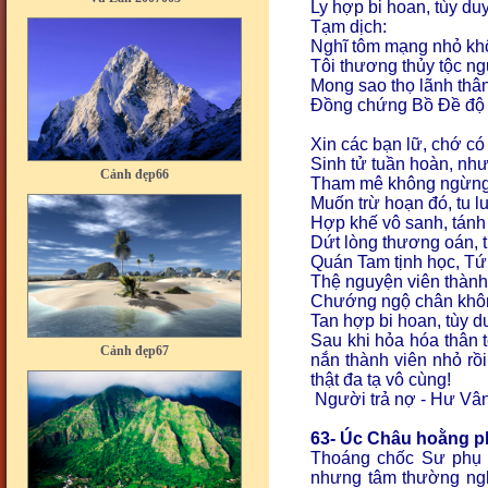
Ly hợp bi hoan, tùy d
Tạm dịch:
Nghĩ tôm mạng nhỏ khô
Tôi thương thủy tộc n
Mong sao thọ lãnh thân
Đồng chứng Bồ Đề độ 
Xin các bạn lữ, chớ có
Cảnh đẹp66
Sinh tử tuần hoàn, như
Tham mê không ngừng, 
Muốn trừ hoạn đó, tu l
Hợp khế vô sanh, tánh
Dứt lòng thương oán, t
Quán Tam tịnh học, T
Thệ nguyện viên thàn
Chướng ngộ chân khôn
Tan hợp bi hoan, tùy d
Cảnh đẹp67
Sau khi hỏa hóa thân tô
nắn thành viên nhỏ rồi
thật đa tạ vô cùng!
Người trả nợ - Hư Vân
63- Úc Châu hoằng p
Thoáng chốc Sư phụ 
nhưng tâm thường ngh