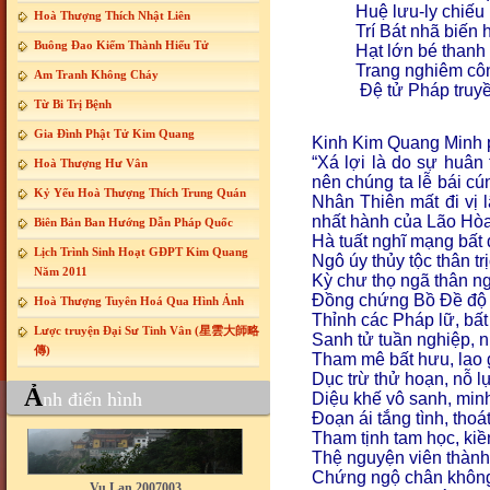
Huệ lưu-ly chiếu
Hoà Thượng Thích Nhật Liên
Trí Bát nhã biến 
Buông Đao Kiếm Thành Hiếu Tử
Hạt lớn bé thanh
Trang nghiêm côn
Am Tranh Không Cháy
Đệ tử Pháp truy
Từ Bi Trị Bệnh
Gia Đình Phật Tử Kim Quang
Kinh Kim Quang Minh 
“
Xá lợi là do sự huân
Hoà Thượng Hư Vân
nên chúng ta lễ bái c
Kỷ Yếu Hoà Thượng Thích Trung Quán
Nhân Thiên mất đi vị 
nhất hành của Lão Hò
Biên Bản Ban Hướng Dẫn Pháp Quốc
Hà tuất nghĩ mạng bất 
Lịch Trình Sinh Hoạt GĐPT Kim Quang
Ngô úy thủy tộc thân tr
Năm 2011
Kỳ chư thọ ngã thân n
Đồng chứng Bồ Đề độ
Hoà Thượng Tuyên Hoá Qua Hình Ảnh
Thỉnh các Pháp lữ, bất 
Lược truyện Đại Sư Tinh Vân (星雲大師略
Sanh tử tuần nghiệp, 
傳)
Tham mê bất hưu, lao g
Dục trừ thử hoạn, nỗ lự
Ả
nh điển hình
Diệu khế vô sanh, minh
Đoạn ái tắng tình, thoá
Tham tịnh tam học, kiền
Thệ nguyện viên thành,
Vu Lan 2007003
Chứng ngộ chân không