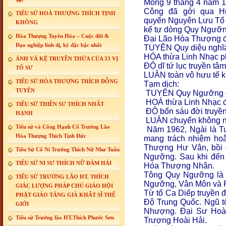
Mồng 9 tháng 4 năm 1
Công đã gởi qua H
TIỂU SỬ HOÀ THƯỢNG THÍCH TỊNH
quyển Nguyên Lưu Tổ P
KHÔNG
kế tự dòng Quy Ngưỡn
Hòa Thượng Tuyên Hóa – Cuộc đời &
Đại Lão Hòa Thượng đã 
Đạo nghiệp linh dị, kỳ đặc bậc nhất
TUYÊN Quy diệu nghĩa
HÓA thừa Linh Nhạc p
ẢNH VÀ KỆ TRUYỀN THỪA CỦA 33 VỊ
ĐỘ dĩ tứ lục truyền tâ
TỔ SƯ
LUÂN toàn vô hưu tế k
TIỂU SỬ HÒA THƯỢNG THÍCH ĐỖNG
Tạm dịch:
TUYÊN
TUYÊN Quy Ngưỡng d
HOÁ thừa Linh Nhạc đ
TIỂU SỬ THIỀN SƯ THÍCH NHẤT
ĐỘ bốn sáu đời truyề
HẠNH
LUÂN chuyển không n
Tiểu sử và Công Hạnh Cố Trưởng Lão
Năm 1962, Ngài là Tu
Hòa Thượng Thích Tịnh Đức
mang trách nhiệm ho
Thượng Hư Vân, bồi 
Tiểu Sử Cố Ni Trưởng Thích Nữ Như Tuấn
Ngưỡng. Sau khi đến 
TIỂU SỬ NI SƯ THÍCH NỮ ĐÀM HẢI
Hóa Thượng Nhân.
Tông Quy Ngưỡng là m
TIỂU SỬ TRƯỞNG LÃO HT. THÍCH
Ngưỡng, Vân Môn và 
GIÁC LƯỢNG PHÁP CHỦ GIÁO HỘI
Từ tổ Ca Diếp truyền 
PHẬT GIÁO TĂNG GIÀ KHẤT SĨ THẾ
Độ Trung Quốc. Ngũ t
GIỚI
Nhượng. Đại Sư Hoài
Tiểu sử Trưởng lão HT.Thích Phước Sơn
Trượng Hoài Hải.