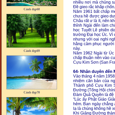
nhiều nơi mà chúng s
Cảnh đẹp68
Đề gieo rắc khắp chốn
Năm 1961 bất chấp mọ
chưa hề được gieo duy
Châu rất ư là ít, nên 
thỉnh Ngài đến làm ch
học Tuyết Lê phiên dị
trường Đại học Úc. Vì
nhưng với oai nghi ng
hằng cảm phục người x
Cảnh đẹp69
này.
Năm 1962 Ngài từ Úc
chấp thuận nên vào cuố
Cựu Kim Sơn (San Fra
64- Nhân duyên đến 
Vào tháng 4 năm 1958 c
nhiệm căn bản của ngư
Thành phố Cựu Kim Sơ
Cảnh đẹp70
Đường (Tổng Hội chính
Đàm Quả Quyền là đệ t
“
Lúc ấy Phật Giáo Gi
hẻm. Ban ngày chẳng ai
lạ là chúng không hề 
Khi Giảng Đường thành