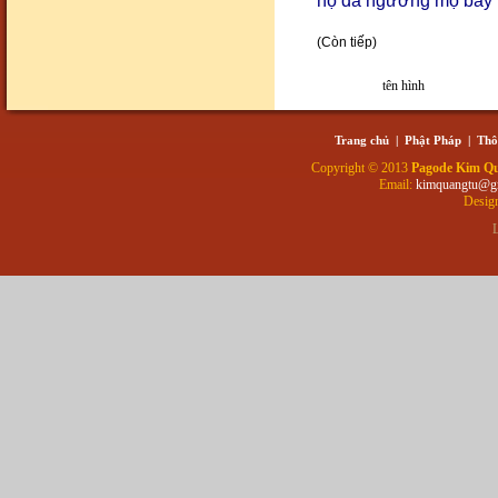
họ đã ngưỡng mộ bấy 
(Còn tiếp)
tên hình
Cảnh đẹp74
Trang chủ
|
Phật Pháp
|
Thô
Copyright © 2013
Pagode Kim Q
Email:
kimquangtu@g
Desig
L
Cảnh đẹp75
Cảnh đẹp76