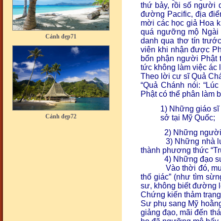
thứ bảy, rồi số người
đường Pacific, địa đi
mời các học giả Hoa ki
Cảnh đẹp71
quá ngưỡng mộ Ngài 
danh qua thơ tín trướ
viên khi nhận được Ph
bổn phận người Phật t
tức không làm việc ác l
Theo lời cư sĩ Quả Ch
“
Quả Chánh nói: “Lúc 
Phật có thể phân làm 
Cảnh đẹp72
1) Những giáo sĩ
sở tại Mỹ Quốc;
2) Những người 
3) Những nhà lu
thành phương thức “Tr
4) Những đạo sư
Vào thời đó, m
thố giác” (như tìm sừ
Cảnh đẹp73
sư, không biết đường lố
Chứng kiến thảm trạng
Sư phụ sang Mỹ hoằng 
giảng đạo, mãi đến th