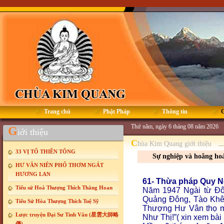
Trang chủ
Phật Pháp
Thông tin
G
Thứ năm, ngày 6 tháng 08 năm 2026
G
iới thiệu
C
hùa Kim Quang giới thiệu
33 VỊ TỔ THIỀN TÔNG
Sự nghiệp và hoằng hoá
HƯ VÂN NIÊN PHỔ THƠM NGÁT
HƯƠNG LAN
61- Thừa pháp Quy 
Tiểu sử Hoà Thượng Thích Thắng Hoan
Năm 1947 Ngài từ Đô
Quảng Đông, Tào Khê
Tiểu Sử Hòa Thượng Thích Tuệ Sỹ
Thượng Hư Vân thọ mộ
Lược truyện Đại Sư Tinh Vân (星雲大師略
Như Thị!”( xin xem bài
傳)