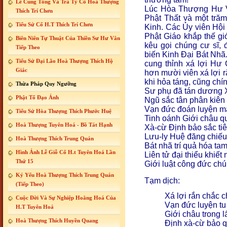
Lễ Cung Tống Và Trà Tỳ Cố Hoà Thượng
Lúc Hòa Thượng Hư V
Thích Trí Chơn
Phật Thất và một tră
Tiểu Sử Cố H.T Thích Trí Chơn
Kinh. Các Ủy viên Hội 
Phật Giáo khắp thế gi
Biên Niên Tự Thuật Của Thiền Sư Hư Vân
kêu gọi chúng cư sĩ,
Tiếp Theo
biến Kinh Đại Bát Nhã
Tiểu Sử Đại Lão Hoà Thượng Thích Hộ
cung thỉnh xá lợi Hư
Giác
hơn mười viên xá lợi r
khi hỏa táng, cũng chín
Thừa Pháp Quy Ngưỡng
Sư phụ đã tán dương 
Phật Tổ Đạo Ảnh
Ngũ sắc tân phân kiên 
Vạn đức đoán luyện m
Tiểu Sử Hòa Thượng Thích Phước Huệ
Tinh oánh Giới châu 
Hoà Thượng Tuyên Hoá - Bồ Tát Hạnh
Xà-cừ Định bảo sắc tiê
Lưu-ly Huệ đăng chiếu
Hoà Thượng Thích Trung Quán
Bát nhã trí quả hóa tam
Hình Ảnh Lễ Giỗ Cố H.t Tuyên Hoá Lần
Liên tử đại thiểu khiết
Thứ 15
Giới luật công đức chú
Ký Yếu Hoà Thượng Thích Trung Quán
Tạm dịch:
(Tiếp Theo)
Xá lợi rắn chắc 
Cuộc Đời Và Sự Nghiệp Hoằng Hoá Của
Vạn đức luyện tu
H.T Tuyên Hoá
Giới châu trong l
Hoà Thượng Thích Huyền Quang
Định xà-cừ bảo q