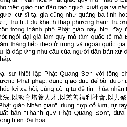
ho việc giáo dục đào tạo người xuất gia và nâ
gười cư sĩ tại gia cũng như quảng bá tinh ho
ức, thu hút du khách thập phương hành hương 
ốc trong thành phố Phật giáo này. Nơi đây đ
ột ngôi đại già lam quy mô tầm quốc tế mà Đ
ăm tháng tiếp theo ở trong và ngoài quốc gia
ư là đáp ứng nhu cầu của người dân bản xứ đ
háp.
ại sư thiết lập Phật Quang Sơn với tông c
ương Phật pháp, dùng giáo dục để bồi dưỡng 
húc lợi xã hội, dùng cộng tu để tịnh hóa 
佛法,以教育培養人才,以慈善福利社會,以共修淨化人心),
Phật giáo Nhân gian”, dung hợp cổ kim, tự ta
uất bản “Thanh quy Phật Quang Sơn”, đưa 
rong hiện đại hóa.