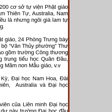
200 cơ sở tự viện Phật giáo
am Thiên Tự, Australia, Nam
đều là nhưng ngôi già lam tự
g.
ật giáo, 24 Phòng Trưng bày
50 bộ “Vân Thủy phường” Thư
bao gồm trường Công thương
g trung tiểu học Quân Đầu,
ng Mầm non Mẫu giáo, v.v
a Kỳ, Đại học Nam Hoa, Đài
iên, Australia và Đại học
viên của Liên minh Đại học
dự này trường Đại học đầu