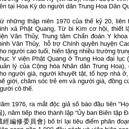
iên tại Hoa Kỳ do người dân Trung Hoa Dân Qu
ừ những thập niên 1970 của thế kỷ 20, liên 
inh xá Phật Quang, Từ bi Kim cơ hội, thiết 
iện Vân Thủy, Trung tâm Chẩn đoán Y khoa 
inh Vân Thủy, hỗ trợ Chính quyền huyện Ca
ho người cao tuổi, hiến tặng nhiều trường tru
hục Y viện Phật Quang ở Trung Hoa đại lục 
uản lý của Cộng hòa Nhân dân Trung Hoa), 
ho người già, người khuyết tật, tổ hợp nhà ở
hế giới, chăm sóc trẻ em và người già, đồng 
gười cô thế.
ăm 1976, ra mắt độc giả số báo đầu tiên 
), năm tiếp theo thành lập “Ủy ban Biên tập
經編修委員會) bố trí lại tiêu điểm phân đoạn,