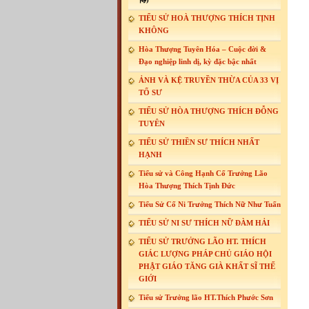
TIỂU SỬ HOÀ THƯỢNG THÍCH TỊNH
KHÔNG
Hòa Thượng Tuyên Hóa – Cuộc đời &
Đạo nghiệp linh dị, kỳ đặc bậc nhất
ẢNH VÀ KỆ TRUYỀN THỪA CỦA 33 VỊ
TỔ SƯ
TIỂU SỬ HÒA THƯỢNG THÍCH ĐỖNG
TUYÊN
TIỂU SỬ THIỀN SƯ THÍCH NHẤT
HẠNH
Tiểu sử và Công Hạnh Cố Trưởng Lão
Hòa Thượng Thích Tịnh Đức
Tiểu Sử Cố Ni Trưởng Thích Nữ Như Tuấn
TIỂU SỬ NI SƯ THÍCH NỮ ĐÀM HẢI
TIỂU SỬ TRƯỞNG LÃO HT. THÍCH
GIÁC LƯỢNG PHÁP CHỦ GIÁO HỘI
PHẬT GIÁO TĂNG GIÀ KHẤT SĨ THẾ
GIỚI
Tiểu sử Trưởng lão HT.Thích Phước Sơn