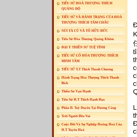
TIỂU SỬ HOÀ THƯỢNG THÍCH
QUẢNG ĐỘ
TIỂU SỬ VÀ HÀNH TRẠNG CỦA HOÀ
THƯỢNG THÍCH TÂM CHÂU
Đ
NÚI TÀ CÚ VÀ TỔ HỮU ĐỨC
K
Tiểu Sử Hòa Thượng Quảng Khâm
任
ĐẠI Y THIỀN SƯ TUỆ TỈNH
t
TIỂU SỬ CỐ HÒA THƯỢNG THÍCH
t
MINH TÂM
c
TIỂU SỬ T.T Thích Thanh Chương
c
Hành Trạng Hòa Thượng Thích Thanh
c
Bích
Q
Thiền Sư Vạn Hạnh
Tiểu Sử H.T Thích Hạnh Đạo
L
Phần II. Tuỳ Duyên Tại Hương Cảng
t
Trời Người Đều Vui
Đ
Cuộc Đời Và Sự Nghiệp Hoằng Hoá Của
c
H.T Tuyên Hoá