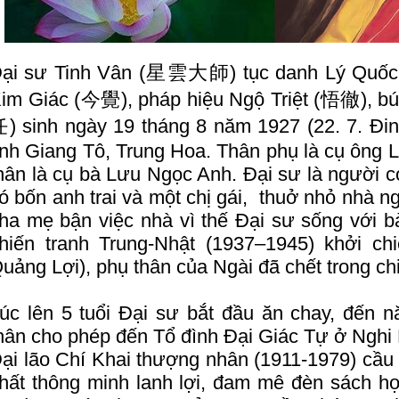
ại sư Tinh Vân (星雲大師) tục danh Lý Quố
im Giác (今覺), pháp hiệu Ngộ Triệt (悟徹), b
) sinh ngày 19 tháng 8 năm 1927 (22. 7. Đin
ỉnh Giang Tô, Trung Hoa. Thân phụ là cụ ông
hân là cụ bà Lưu Ngọc Anh. Đại sư là người c
ó bốn anh trai và một chị gái, thuở nhỏ nhà n
ha mẹ bận việc nhà vì thế Đại sư sống với bà
hiến tranh Trung-Nhật (1937–1945) khởi c
uảng Lợi), phụ thân của Ngài đã chết trong ch
úc lên 5 tuổi Đại sư bắt đầu ăn chay, đến 
hân cho phép đến Tổ đình Đại Giác Tự ở Nghi 
ại lão Chí Khai thượng nhân (1911-1979) cầu x
hất thông minh lanh lợi, đam mê đèn sách họ