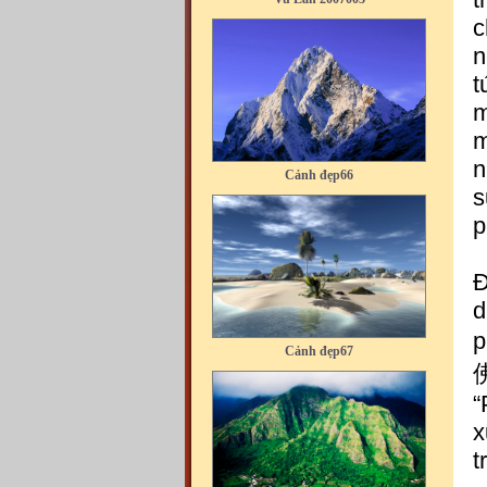
c
n
t
m
Cảnh đẹp66
m
n
s
p
Đ
d
Cảnh đẹp67
p
“
x
t
Cảnh đẹp68