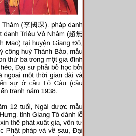
c Thâm (李國琛), pháp danh
út danh Triệu Vô Nhậm (趙無
h Mão) tại huyện Giang Đô,
 Lý công huý Thành Bảo, mẫu
on thứ ba trong một gia đình
ghèo, Đại sư phải bỏ học bởi
 ngoại một thời gian dài và
hiến sự ở cầu Lô Câu (cầu
iến tranh năm 1938.
năm 12 tuổi, Ngài được mẫu
Hưng, tỉnh Giang Tô đảnh lễ
in thế phát xuất gia, vốn tư
c Phật pháp và về sau, Đại