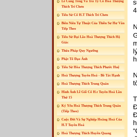
s
Lễ Cung Tống Và Trà Tỳ Cố Hoà Thượng
Thích Trí Chơn
4
Tiểu Sử Cố H.T Thích Trí Chơn
Biên Niên Tự Thuật Của Thiền Sư Hư Vân
N
Tiếp Theo
G
Tiểu Sử Đại Lão Hoà Thượng Thích Hộ
m
Giác
l
Thừa Pháp Quy Ngưỡng
h
Phật Tổ Đạo Ảnh
Tiểu Sử Hòa Thượng Thích Phước Huệ
N
Hoà Thượng Tuyên Hoá - Bồ Tát Hạnh
t
Hoà Thượng Thích Trung Quán
Hình Ảnh Lễ Giỗ Cố H.t Tuyên Hoá Lần
T
Thứ 15
Đ
Ký Yếu Hoà Thượng Thích Trung Quán
(Tiếp Theo)
Đ
Cuộc Đời Và Sự Nghiệp Hoằng Hoá Của
h
H.T Tuyên Hoá
“
Hoà Thượng Thích Huyền Quang