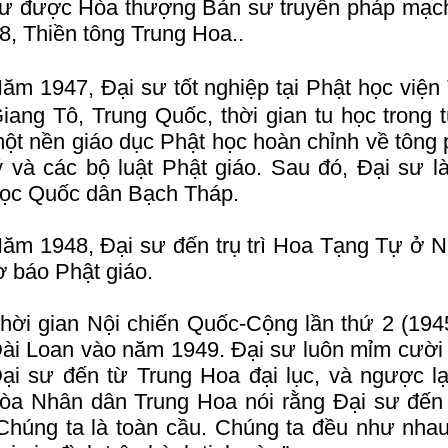
ư được Hòa thượng Bản sư truyền pháp mạch
8, Thiền tông Trung Hoa..
ăm 1947, Đại sư tốt nghiệp tại Phật học v
iang Tô, Trung Quốc, thời gian tu học trong 
ột nền giáo dục Phật học hoàn chỉnh về tông 
ý và các bộ luật Phật giáo. Sau đó, Đại sư 
ọc Quốc dân Bạch Tháp.
ăm 1948, Đại sư đến trụ trì Hoa Tạng Tự ở N
ờ báo Phật giáo.
hời gian Nội chiến Quốc-Cộng lần thứ 2 (194
ài Loan vào năm 1949. Đại sư luôn mỉm cười 
ại sư đến từ Trung Hoa đại lục, và ngược lạ
òa Nhân dân Trung Hoa nói rằng Đại sư đến t
Chúng ta là toàn cầu. Chúng ta đều như nhau