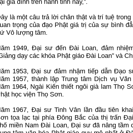
ại gia đình trên hành tinh này,”.
ây là một câu trả lời chân thật và trí tuệ tron
uan trọng của đạo Phật giá trị của sự bình đ
ứ Vô lượng tâm.
ăm 1949, Đại sư đến Đài Loan, đảm nhiệ
Giảng dạy các khóa Phật giáo Đài Loan” và Ch
ăm 1953, Đại sư đảm nhậm tiếp dẫn Đạo s
ăm 1957, thành lập Trung tâm Dịch vụ Văn 
ăm 1964, Ngài Kiến thiết ngôi già lam Thọ S
hật học viện Thọ Sơn.
ăm 1967, Đại sư Tinh Vân lần đầu tiên kha
ơn tọa lạc tại phía Đông Bắc của thị trấn Đ
hố miền Nam Đài Loan, Đại sư đã nâng tầm c
rung tâm văn hóa Phật giáo quy mô nhất ở Đ