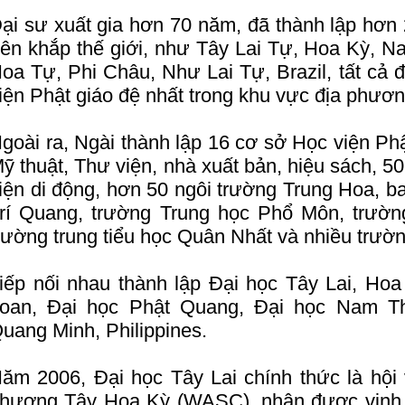
ại sư xuất gia hơn 70 năm, đã thành lập hơn 
rên khắp thế giới, như Tây Lai Tự, Hoa Kỳ, N
oa Tự, Phi Châu, Như Lai Tự, Brazil, tất cả 
iện Phật giáo đệ nhất trong khu vực địa phươn
goài ra, Ngài thành lập 16 cơ sở Học viện Ph
ỹ thuật, Thư viện, nhà xuất bản, hiệu sách, 
iện di động, hơn 50 ngôi trường Trung Hoa, 
rí Quang, trường Trung học Phổ Môn, trườn
rường trung tiểu học Quân Nhất và nhiều trườ
iếp nối nhau thành lập Đại học Tây Lai, Ho
oan, Đại học Phật Quang, Đại học Nam Th
uang Minh, Philippines.
ăm 2006, Đại học Tây Lai chính thức là hội 
hương Tây Hoa Kỳ (WASC), nhận được vinh 