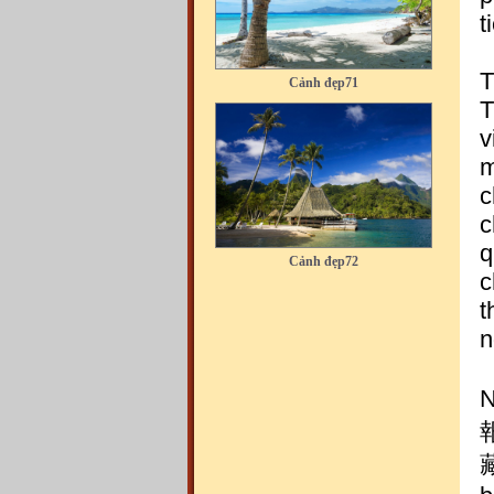
t
Cảnh đẹp71
T
T
v
m
c
Cảnh đẹp72
c
q
c
t
n
N
Cảnh đẹp73
報
藏