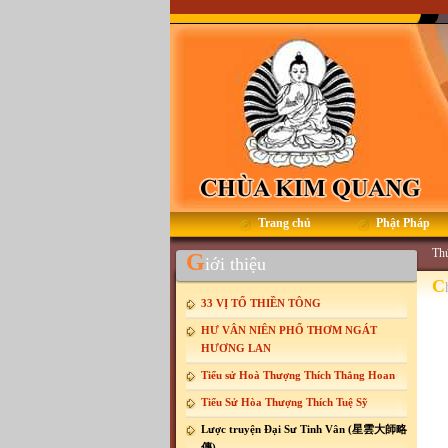
Trang chủ
Phật Pháp
Thứ
G
iới thiệu
C
33 VỊ TỔ THIỀN TÔNG
HƯ VÂN NIÊN PHỔ THƠM NGÁT
HƯƠNG LAN
Tiểu sử Hoà Thượng Thích Thắng Hoan
Tiểu Sử Hòa Thượng Thích Tuệ Sỹ
Lược truyện Đại Sư Tinh Vân (星雲大師略
傳)