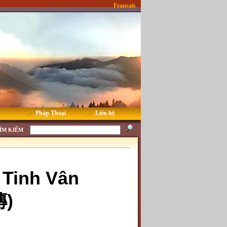
Francais
m
Pháp Thoại
Liên hệ
ÌM KIẾM
 Tinh Vân
)