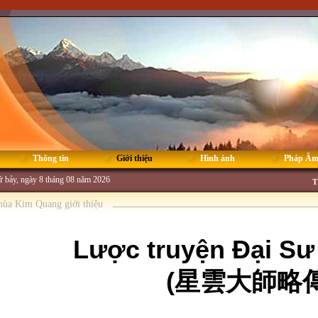
Thông tin
Giới thiệu
Hình ảnh
Pháp Â
 bảy, ngày 8 tháng 08 năm 2026
T
hùa Kim Quang giới thiệu
Lược truyện Đại Sư
(星雲大師略傳