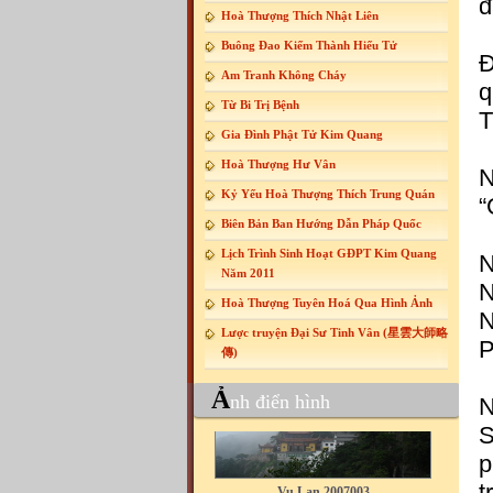
đ
Hoà Thượng Thích Nhật Liên
Buông Đao Kiếm Thành Hiếu Tử
Đ
Am Tranh Không Cháy
q
Từ Bi Trị Bệnh
T
Gia Đình Phật Tử Kim Quang
Hoà Thượng Hư Vân
N
Kỷ Yếu Hoà Thượng Thích Trung Quán
“
Biên Bản Ban Hướng Dẫn Pháp Quốc
Lịch Trình Sinh Hoạt GĐPT Kim Quang
N
Năm 2011
N
Hoà Thượng Tuyên Hoá Qua Hình Ảnh
N
Lược truyện Đại Sư Tinh Vân (星雲大師略
P
傳)
Ả
nh điển hình
N
S
Vu Lan 2007003
p
t