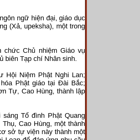
g ngôn ngữ hiện đại, giáo dục
ẳng (Xả, upeksha), một trong
m chức Chủ nhiệm Giáo vụ
ủ biên Tạp chí Nhân sinh.
ư Hội Niệm Phật Nghi Lan;
hóa Phật giáo tại Đài Bắc;
ơn Tự, Cao Hùng, thành lập
i sáng Tổ đình Phật Quang
ại Thụ, Cao Hùng, một thành
ơ sở tự viện này thành một
ài Loan để đáp ứng nhu cầu