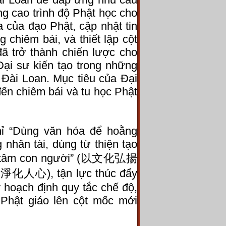
ng cao trình độ Phật học cho
a của đạo Phật, cập nhật tin
chiêm bái, và thiết lập cột
ã trở thành chiến lược cho
ại sư kiến tạo trong những
 Đài Loan. Mục tiêu của Đại
ến chiêm bái và tu học Phật
hỉ “Dùng văn hóa để hoằng
nhân tài, dùng từ thiện tạo
nhân tâm con người” (以文化弘揚
 tận lực thúc đẩy
y hoạch định quy tắc chế độ,
Phật giáo lên cột mốc mới