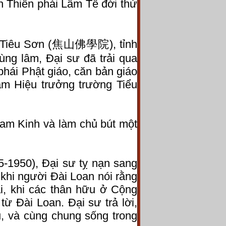
 Thiền phái Lâm Tế đời thứ
iện Tiêu Sơn (焦山佛學院), tỉnh
tùng lâm, Đại sư đã trải qua
phái Phật giáo, căn bản giáo
làm Hiệu trưởng trường Tiểu
am Kinh và làm chủ bút một
5-1950), Đại sư tỵ nạn sang
khi người Đài Loan nói rằng
i, khi các thân hữu ở Cộng
ừ Đài Loan. Đại sư trả lời,
, và cùng chung sống trong