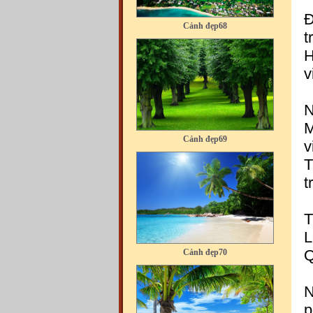
Đ
t
H
v
N
Cảnh đẹp69
M
v
T
t
T
Cảnh đẹp70
L
Q
N
p