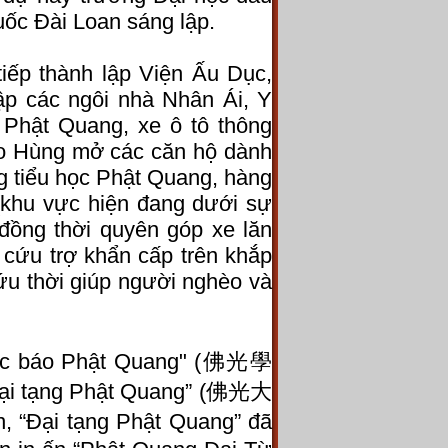
ốc Đài Loan sáng lập.
tiếp thành lập Viện Ấu Dục,
lập các ngôi nhà Nhân Ái, Y
Phật Quang, xe ô tô thông
o Hùng mở các căn hộ dành
ng tiểu học Phật Quang, hàng
(khu vực hiện đang dưới sự
đồng thời quyên góp xe lăn
, cứu trợ khẩn cấp trên khắp
cứu thời giúp người nghèo và
"Học báo Phật Quang" (佛光學
 Đại tạng Phật Quang” (佛光大
 “Đại tạng Phật Quang” đã