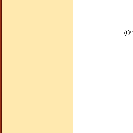
(từ
Cảnh đẹp83
Cảnh đẹp84