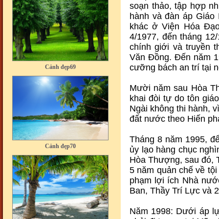
soạn thảo, tập hợp nh
hành và đàn áp Giáo 
khác ở Viện Hóa Đạo
4/1977, đến tháng 12
chính giới và truyền
Cảnh đẹp69
Văn Đồng. Đến năm 198
cưỡng bách an trí tại 
Mười năm sau Hòa Thư
khai đòi tự do tôn gi
Ngài không thi hành, v
đất nước theo Hiến ph
Cảnh đẹp70
Tháng 8 năm 1995, đ
ủy lạo hàng chục nghì
Hòa Thượng, sau đó, 
5 năm quản chế về tội
phạm lợi ích Nhà nướ
Ban, Thầy Trí Lực và 
Cảnh đẹp71
Năm 1998: Dưới áp lự