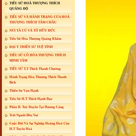
TIỂU SỬ HOÀ THƯỢNG THÍCH
QUẢNG ĐỘ
TIỂU SỬ VÀ HÀNH TRẠNG CỦA HOÀ
THƯỢNG THÍCH TÂM CHÂU
NÚI TÀ CÚ VÀ TỔ HỮU ĐỨC
Tiểu Sử Hòa Thượng Quảng Khâm
ĐẠI Y THIỀN SƯ TUỆ TỈNH
TIỂU SỬ CỐ HÒA THƯỢNG THÍCH
MINH TÂM
TIỂU SỬ T.T Thích Thanh Chương
Hành Trạng Hòa Thượng Thích Thanh
Bích
Thiền Sư Vạn Hạnh
Tiểu Sử H.T Thích Hạnh Đạo
Phần II. Tuỳ Duyên Tại Hương Cảng
Trời Người Đều Vui
Cuộc Đời Và Sự Nghiệp Hoằng Hoá Của
H.T Tuyên Hoá