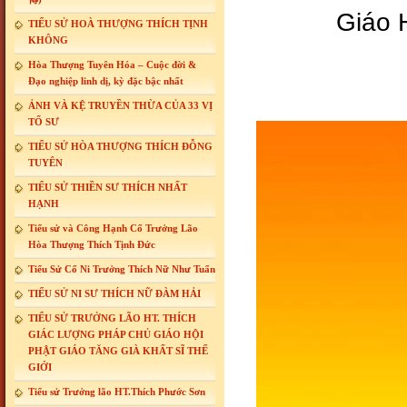
Giáo 
TIỂU SỬ HOÀ THƯỢNG THÍCH TỊNH
KHÔNG
Hòa Thượng Tuyên Hóa – Cuộc đời &
Đạo nghiệp linh dị, kỳ đặc bậc nhất
ẢNH VÀ KỆ TRUYỀN THỪA CỦA 33 VỊ
TỔ SƯ
TIỂU SỬ HÒA THƯỢNG THÍCH ĐỖNG
TUYÊN
TIỂU SỬ THIỀN SƯ THÍCH NHẤT
HẠNH
Tiểu sử và Công Hạnh Cố Trưởng Lão
Hòa Thượng Thích Tịnh Đức
Tiểu Sử Cố Ni Trưởng Thích Nữ Như Tuấn
TIỂU SỬ NI SƯ THÍCH NỮ ĐÀM HẢI
TIỂU SỬ TRƯỞNG LÃO HT. THÍCH
GIÁC LƯỢNG PHÁP CHỦ GIÁO HỘI
PHẬT GIÁO TĂNG GIÀ KHẤT SĨ THẾ
GIỚI
Tiểu sử Trưởng lão HT.Thích Phước Sơn