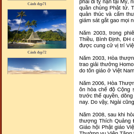
phải đi tỵ nạn tại Mỹ,
quần chúng Phật tử. 
quản thúc và cấm th
giám sát gắt gao mọi n
Năm 2003, trong phi
Thiều, Bình Định, ĐH
Cảnh đẹp72
được cung cử vị trí 
Năm 2003, Hòa thượn
trao giải thưởng Homo
do tôn giáo ở Việt Nam
Năm 2006, Hòa Thượng 
ôn hòa chế độ Cộng 
Cảnh đẹp73
trước thế quyền, dõn
nay. Do vậy, Ngài cũng
Năm 2008, sau khi hòa
thượng Thích Quảng 
Giáo hội Phật giáo Vi
Thường vụ Viện Tăng 