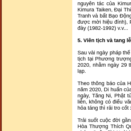
nguyên tác của Kimu
Kimura Taiken, Đại T
Cảnh đẹp77
Tranh và bất Bạo Động
được mời hiệu đính), 
đày (1982-1992) v.v...
5. Viên tịch và tang lễ
Sau vài ngày pháp thể
tịch tại Phương trượ
Cảnh đẹp78
2020, nhằm ngày 29 t
lạp.
Theo thông báo của H
năm 2020, Di huấn của
ngày, Tăng Ni, Phật t
liễn, không có điếu v
hỏa táng thì rải tro cốt
Cảnh đẹp79
Trải suốt cuộc đời gần
Hòa Thượng Thích Qu