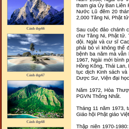
tham gia Ủy Ban Liên 
Nước Lũ đêm 20 thán
2,000 Tăng Ni, Phật tử
Cảnh đẹp66
Sau cuộc đảo chánh c
chư Tăng Ni, Phật tử. 
dội. Ngài và cư sĩ Ca
phải bò vì không thể 
bệnh ba năm mà vẫn k
1967, Ngài mới bình 
Cảnh đẹp67
Hồng Kông, Thái Lan, 
tục dịch Kinh sách và
Dược Sư, Viện đại học
Năm 1972, Hòa Thượn
PGVN Thống Nhất.
Tháng 11 năm 1973, t
Cảnh đẹp68
Giáo hội Phật giáo Vi
Thập niên 1970-1980: