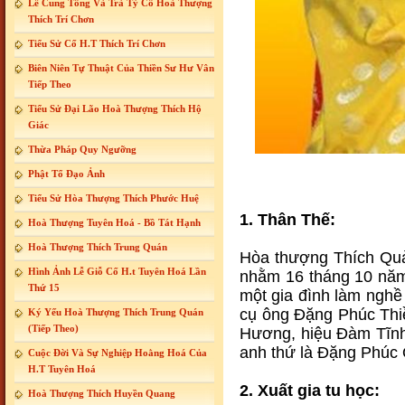
Lễ Cung Tống Và Trà Tỳ Cố Hoà Thượng
Thích Trí Chơn
Tiểu Sử Cố H.T Thích Trí Chơn
Biên Niên Tự Thuật Của Thiền Sư Hư Vân
Tiếp Theo
Tiểu Sử Đại Lão Hoà Thượng Thích Hộ
Giác
Thừa Pháp Quy Ngưỡng
Phật Tổ Đạo Ảnh
Tiểu Sử Hòa Thượng Thích Phước Huệ
1. Thân Thế:
Hoà Thượng Tuyên Hoá - Bồ Tát Hạnh
Hoà Thượng Thích Trung Quán
Hòa thượng Thích Quả
Hình Ảnh Lễ Giỗ Cố H.t Tuyên Hoá Lần
nhằm 16 tháng 10 năm 
Thứ 15
một gia đình làm nghề
cụ ông Đặng Phúc Thi
Ký Yếu Hoà Thượng Thích Trung Quán
(Tiếp Theo)
Hương, hiệu Đàm Tĩnh
anh thứ là Đặng Phúc 
Cuộc Đời Và Sự Nghiệp Hoằng Hoá Của
H.T Tuyên Hoá
2. Xuất gia tu học:
Hoà Thượng Thích Huyền Quang