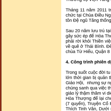
Cảnh đẹp74
Tháng 11 năm 2011 tr
chức tại Chùa Điều Ng
tôn Đệ ngũ Tăng thống
Sau 20 năm lưu trú tại
gây sức ép để Hòa Th
phải rời khỏi Thiền vi
Cảnh đẹp75
về quê ở Thái Bình. Đế
chùa Từ Hiếu, Quận 8 
4. Công trình phiên d
Trong suốt cuộc đời t
lớn thời gian bị quản 
Giáo Hội, nhưng sự n
Cảnh đẹp76
chúng sanh qua việc th
giáo lý thậm thâm vi 
Hòa Thượng để lại ch
(7 quyển), Truyện Cổ 
Thích Tinh Vân, Dưới