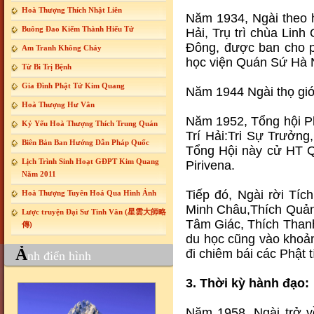
Hoà Thượng Thích Nhật Liên
Năm 1934, Ngài theo 
Buông Đao Kiếm Thành Hiếu Tử
Hải, Trụ trì chùa Lin
Đông, được ban cho p
Am Tranh Không Cháy
học viện Quán Sứ Hà 
Từ Bi Trị Bệnh
Gia Đình Phật Tử Kim Quang
Năm 1944 Ngài thọ giới
Hoà Thượng Hư Vân
Năm 1952, Tổng hội Ph
Kỷ Yếu Hoà Thượng Thích Trung Quán
Trí Hải:Tri Sự Trưởn
Biên Bản Ban Hướng Dẫn Pháp Quốc
Tổng Hội này cử HT Qu
Lịch Trình Sinh Hoạt GĐPT Kim Quang
Pirivena.
Năm 2011
Tiếp đó, Ngài rời Tí
Hoà Thượng Tuyên Hoá Qua Hình Ảnh
Minh Châu,Thích Quảng
Lược truyện Đại Sư Tinh Vân (星雲大師略
Tâm Giác, Thích Than
傳)
du học cũng vào khoản
Vu Lan 2007003
Ả
đi chiêm bái các Phật 
nh điển hình
3. Thời kỳ hành đạo:
Năm 1958, Ngài trở v