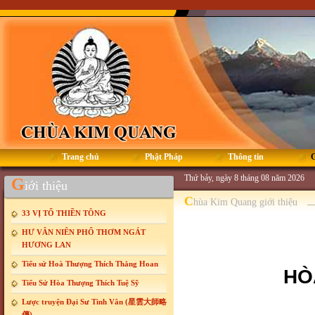
Trang chủ
Phật Pháp
Thông tin
G
Thứ bảy, ngày 8 tháng 08 năm 2026
G
iới thiệu
C
hùa Kim Quang giới thiệu
33 VỊ TỔ THIỀN TÔNG
HƯ VÂN NIÊN PHỔ THƠM NGÁT
HƯƠNG LAN
Tiểu sử Hoà Thượng Thích Thắng Hoan
HÒ
Tiểu Sử Hòa Thượng Thích Tuệ Sỹ
Lược truyện Đại Sư Tinh Vân (星雲大師略
傳)