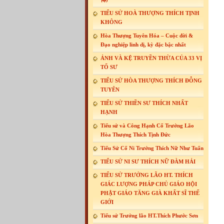
TIỂU SỬ HOÀ THƯỢNG THÍCH TỊNH
KHÔNG
Hòa Thượng Tuyên Hóa – Cuộc đời &
Đạo nghiệp linh dị, kỳ đặc bậc nhất
ẢNH VÀ KỆ TRUYỀN THỪA CỦA 33 VỊ
TỔ SƯ
TIỂU SỬ HÒA THƯỢNG THÍCH ĐỖNG
TUYÊN
TIỂU SỬ THIỀN SƯ THÍCH NHẤT
HẠNH
Tiểu sử và Công Hạnh Cố Trưởng Lão
Hòa Thượng Thích Tịnh Đức
Tiểu Sử Cố Ni Trưởng Thích Nữ Như Tuấn
TIỂU SỬ NI SƯ THÍCH NỮ ĐÀM HẢI
TIỂU SỬ TRƯỞNG LÃO HT. THÍCH
GIÁC LƯỢNG PHÁP CHỦ GIÁO HỘI
PHẬT GIÁO TĂNG GIÀ KHẤT SĨ THẾ
GIỚI
Tiểu sử Trưởng lão HT.Thích Phước Sơn