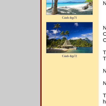
N
Cảnh đẹp71
N
C
C
Cảnh đẹp72
T
T
N
N
Cảnh đẹp73
T
h