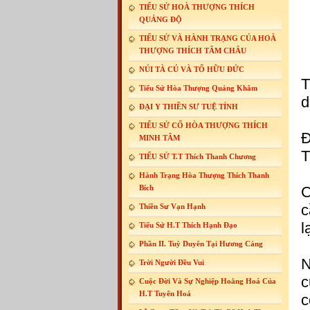
TIỂU SỬ HOÀ THƯỢNG THÍCH
QUẢNG ĐỘ
TIỂU SỬ VÀ HÀNH TRẠNG CỦA HOÀ
THƯỢNG THÍCH TÂM CHÂU
NÚI TÀ CÚ VÀ TỔ HỮU ĐỨC
T
Tiểu Sử Hòa Thượng Quảng Khâm
d
ĐẠI Y THIỀN SƯ TUỆ TỈNH
TIỂU SỬ CỐ HÒA THƯỢNG THÍCH
Đ
MINH TÂM
T
TIỂU SỬ T.T Thích Thanh Chương
Hành Trạng Hòa Thượng Thích Thanh
Bích
C
c
Thiền Sư Vạn Hạnh
l
Tiểu Sử H.T Thích Hạnh Đạo
Phần II. Tuỳ Duyên Tại Hương Cảng
N
Trời Người Đều Vui
c
Cuộc Đời Và Sự Nghiệp Hoằng Hoá Của
H.T Tuyên Hoá
c