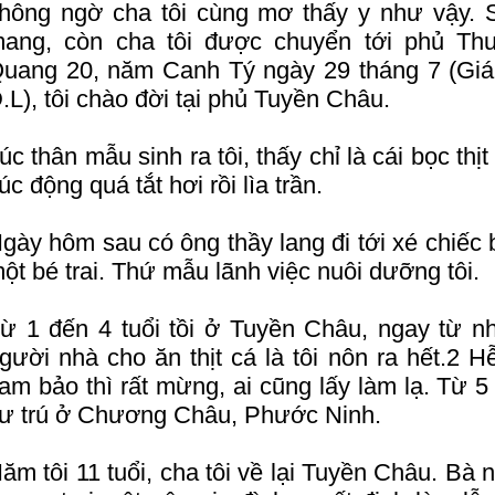
hông ngờ cha tôi cùng mơ thấy y như vậy. S
ang, còn cha tôi được chuyển tới phủ Th
uang 20, năm Canh Tý ngày 29 tháng 7 (Giá
.L), tôi chào đời tại phủ Tuyền Châu.
úc thân mẫu sinh ra tôi, thấy chỉ là cái bọc thị
úc động quá tắt hơi rồi lìa trần.
gày hôm sau có ông thầy lang đi tới xé chiếc 
ột bé trai. Thứ mẫu lãnh việc nuôi dưỡng tôi.
ừ 1 đến 4 tuổi tồi ở Tuyền Châu, ngay từ n
gười nhà cho ăn thịt cá là tôi nôn ra hết.2 
am bảo thì rất mừng, ai cũng lấy làm lạ. Từ 5 
ư trú ở Chương Châu, Phước Ninh.
ăm tôi 11 tuổi, cha tôi về lại Tuyền Châu. Bà nộ