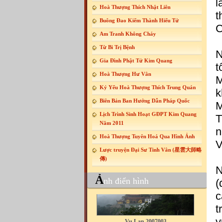
l
Hoà Thượng Thích Nhật Liên
t
Buông Đao Kiếm Thành Hiếu Tử
C
Am Tranh Không Cháy
Từ Bi Trị Bệnh
N
Gia Đình Phật Tử Kim Quang
t
Hoà Thượng Hư Vân
M
Kỷ Yếu Hoà Thượng Thích Trung Quán
k
Biên Bản Ban Hướng Dẫn Pháp Quốc
M
Lịch Trình Sinh Hoạt GĐPT Kim Quang
T
Năm 2011
n
Hoà Thượng Tuyên Hoá Qua Hình Ảnh
V
Lược truyện Đại Sư Tinh Vân (星雲大師略
傳)
N
Ả
nh điển hình
(
c
Vu Lan 2007003
t
v