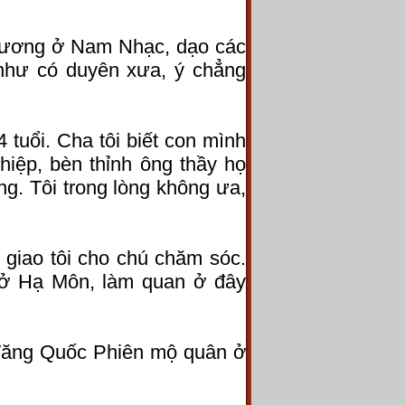
 hương ở Nam Nhạc, dạo các
 như có duyên xưa, ý chẳng
.
uổi. Cha tôi biết con mình
ghiệp, bèn thỉnh ông thầy họ
ng. Tôi trong lòng không ưa,
 giao tôi cho chú chăm sóc.
 ở Hạ Môn, làm quan ở đây
Tăng Quốc Phiên mộ quân ở