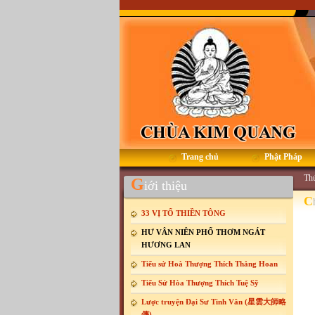
Trang chủ
Phật Pháp
Thứ
G
iới thiệu
C
33 VỊ TỔ THIỀN TÔNG
HƯ VÂN NIÊN PHỔ THƠM NGÁT
HƯƠNG LAN
Tiểu sử Hoà Thượng Thích Thắng Hoan
Tiểu Sử Hòa Thượng Thích Tuệ Sỹ
Lược truyện Đại Sư Tinh Vân (星雲大師略
傳)