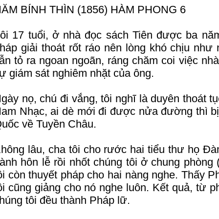
ĂM BÍNH THÌN (1856) HÀM PHONG 6
ôi 17 tuổi, ở nhà đọc sách Tiên được ba năm
háp giải thoát rốt ráo nên lòng khó chịu như 
ẫn tỏ ra ngoan ngoãn, ráng chăm coi việc nhà
ự giám sát nghiêm nhặt của ông.
gày nọ, chú đi vắng, tôi nghĩ là duyên thoát tụ
am Nhạc, ai dè mới đi được nửa đường thì bị 
uốc về Tuyền Châu.
hông lâu, cha tôi cho rước hai tiểu thư họ Đ
ành hôn lễ rồi nhốt chúng tôi ở chung phòng 
ôi còn thuyết pháp cho hai nàng nghe. Thấy P
ôi cũng giảng cho nó nghe luôn. Kết quả, từ 
húng tôi đều thành Pháp lữ.