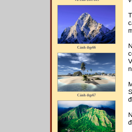
T
c
m
Cảnh đẹp66
N
c
V
n
M
Cảnh đẹp67
S
đ
N
đ