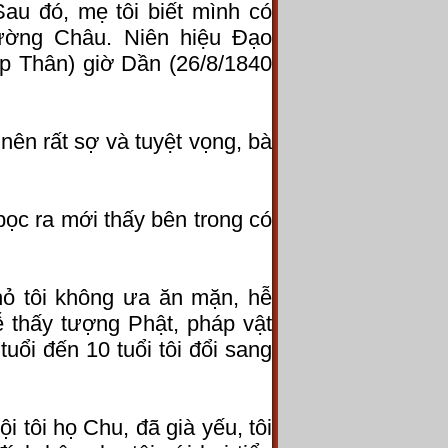
au đó, mẹ tôi biết mình có
ường Châu. Niên hiệu Đạo
p Thân) giờ Dần (26/8/1840
t nên rất sợ và tuyệt vọng, bà
bọc ra mới thấy bên trong có
hỏ tôi không ưa ăn mặn, hễ
Hễ thấy tượng Phật, pháp vật
tuổi đến 10 tuổi tôi đổi sang
i tôi họ Chu, đã già yếu, tôi