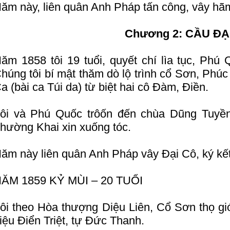
ăm này, liên quân Anh Pháp tấn công, vây h
Chương 2: CẦU Đ
ăm 1858 tôi 19 tuổi, quyết chí lìa tục, Phú
húng tôi bí mật thăm dò lộ trình cổ Sơn, Phúc 
a (bài ca Túi da) từ biệt hai cô Đàm, Điền.
ôi và Phú Quốc trôốn đến chùa Dũng Tuyền
hường Khai xin xuống tóc.
ăm này liên quân Anh Pháp vây Đại Cô, ký kế
ĂM 1859 KỶ MÙI – 20 TUỔI
ôi theo Hòa thượng Diệu Liên, Cổ Sơn thọ giớ
iệu Điển Triệt, tự Đức Thanh.