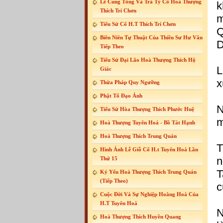
Lễ Cung Tống Và Trà Tỳ Cố Hoà Thượng
k
Thích Trí Chơn
m
Tiểu Sử Cố H.T Thích Trí Chơn
Q
Biên Niên Tự Thuật Của Thiền Sư Hư Vân
D
Tiếp Theo
Tiểu Sử Đại Lão Hoà Thượng Thích Hộ
L
Giác
x
Thừa Pháp Quy Ngưỡng
Phật Tổ Đạo Ảnh
N
Tiểu Sử Hòa Thượng Thích Phước Huệ
m
Hoà Thượng Tuyên Hoá - Bồ Tát Hạnh
Hoà Thượng Thích Trung Quán
T
Hình Ảnh Lễ Giỗ Cố H.t Tuyên Hoá Lần
n
Thứ 15
T
Ký Yếu Hoà Thượng Thích Trung Quán
(Tiếp Theo)
c
Cuộc Đời Và Sự Nghiệp Hoằng Hoá Của
H.T Tuyên Hoá
N
Hoà Thượng Thích Huyền Quang