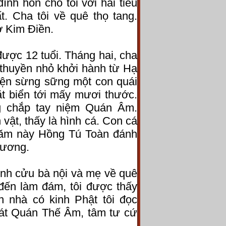
đính hôn cho tôi với hai tiểu
. Cha tôi về quê thọ tang.
ở Kim Điền.
ợc 12 tuổi. Tháng hai, cha
c thuyền nhỏ khởi hành từ Hạ
hiện sừng sững một con quái
t biển tới mấy mươi thước.
ng chắp tay niệm Quán Âm.
vật, thấy là hình cá. Con cá
 Năm này Hồng Tú Toàn đánh
Vương.
inh cửu bà nội và mẹ về quê
đến làm đám, tôi được thấy
n nhà có kinh Phật tôi đọc
tát Quán Thế Âm, tâm tư cứ