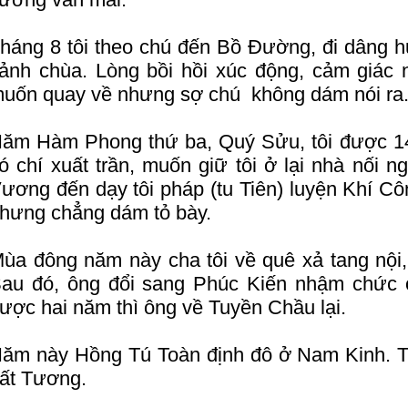
háng 8 tôi theo chú đến Bồ Đường, đi dâng
ảnh chùa. Lòng bồi hồi xúc động, cảm giác
uốn quay về nhưng sợ chú không dám nói ra
ăm Hàm Phong thứ ba, Quý Sửu, tôi được 14 t
ó chí xuất trần, muốn giữ tôi ở lại nhà nối n
ương đến dạy tôi pháp (tu Tiên) luyện Khí Cô
hưng chẳng dám tỏ bày.
ùa đông năm này cha tôi về quê xả tang nội,
au đó, ông đổi sang Phúc Kiến nhậm chức
ược hai năm thì ông về Tuyền Chầu lại.
ăm này Hồng Tú Toàn định đô ở Nam Kinh. 
ất Tương.