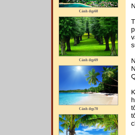
Cảnh đẹp68
N
T
p
v
s
Cảnh đẹp69
N
N
Q
K
h
Cảnh đẹp70
t
t
c