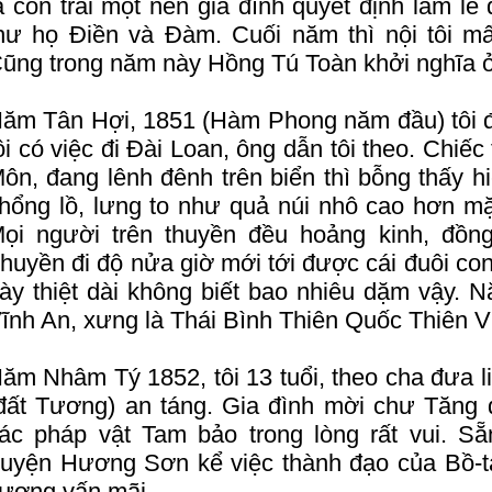
à con trai một nên gia đình quyết định làm lễ 
hư họ Điền và Đàm. Cuối năm thì nội tôi mất
ũng trong năm này Hồng Tú Toàn khởi nghĩa 
ăm Tân Hợi, 1851 (Hàm Phong năm đầu) tôi đư
ôi có việc đi Đài Loan, ông dẫn tôi theo. Chiế
ôn, đang lênh đênh trên biển thì bỗng thấy 
hổng lồ, lưng to như quả núi nhô cao hơn mặ
ọi người trên thuyền đều hoảng kinh, đồ
huyền đi độ nửa giờ mới tới được cái đuôi con 
ày thiệt dài không biết bao nhiêu dặm vậy.
ĩnh An, xưng là Thái Bình Thiên Quốc Thiên 
ăm Nhâm Tý 1852, tôi 13 tuổi, theo cha đưa l
đất Tương) an táng. Gia đình mời chư Tăng 
ác pháp vật Tam bảo trong lòng rất vui. Sẵ
ruyện Hương Sơn kể việc thành đạo của Bồ-
ương vấn mãi.