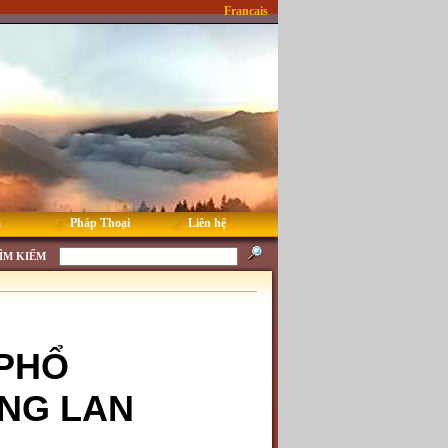
Francais
m
Pháp Thoại
Liên hệ
ÌM KIẾM
 PHỔ
NG LAN